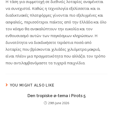
Η τάση για συμμετοχή σε διεθνείς λοταρίες αναμένεται
να συνεχιστεί. Καθώς η τεχνολογία εξελίσσεται και οι
διαδικτυακές πλατφόρμες γίνονται πιο εξελιγμένες και
ασφαλείς, περισσότεροι παίκτες από την Ελλάδα και όλο
τον κόσμο θα ανακαλύπτουν την ευκολία και τον
ενθουσιασμό αυτών των παγκόσμιων κληρώσεων. Η
δυνατότητα να διεκδικήσετε τεράστια ποσά από
λοταρίες που βρίσκονται χιλιάδες χιλιόμετρα μακριά,
είναι πλέον μια πραγματικότητα που αλλάζει τον τρόπο
που αντιλαμβανόμαστε τα τυχερά παιχνίδια.
YOU MIGHT ALSO LIKE
Den tropiske ø-tema i Pirots 5
29th June 2026