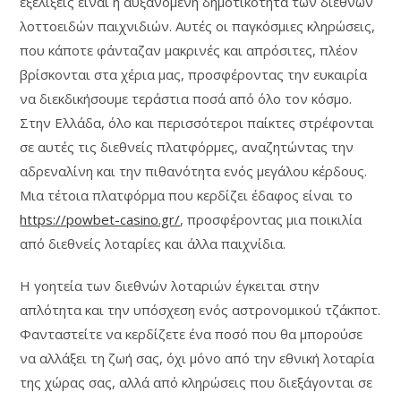
εξελίξεις είναι η αυξανόμενη δημοτικότητα των διεθνών
λοττοειδών παιχνιδιών. Αυτές οι παγκόσμιες κληρώσεις,
που κάποτε φάνταζαν μακρινές και απρόσιτες, πλέον
βρίσκονται στα χέρια μας, προσφέροντας την ευκαιρία
να διεκδικήσουμε τεράστια ποσά από όλο τον κόσμο.
Στην Ελλάδα, όλο και περισσότεροι παίκτες στρέφονται
σε αυτές τις διεθνείς πλατφόρμες, αναζητώντας την
αδρεναλίνη και την πιθανότητα ενός μεγάλου κέρδους.
Μια τέτοια πλατφόρμα που κερδίζει έδαφος είναι το
https://powbet-casino.gr/
, προσφέροντας μια ποικιλία
από διεθνείς λοταρίες και άλλα παιχνίδια.
Η γοητεία των διεθνών λοταριών έγκειται στην
απλότητα και την υπόσχεση ενός αστρονομικού τζάκποτ.
Φανταστείτε να κερδίζετε ένα ποσό που θα μπορούσε
να αλλάξει τη ζωή σας, όχι μόνο από την εθνική λοταρία
της χώρας σας, αλλά από κληρώσεις που διεξάγονται σε