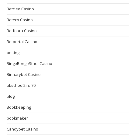
Betcleo Casino
Betero Casino
Betfouru Casino
Betportal Casino
betting
BingoBongoStars Casino
Binnarybet Casino
bkschool2.ru 70
blog
Bookkeeping
bookmaker
Candybet Casino