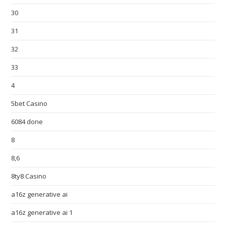
30
31
32
33
4
5bet Casino
6084 done
8
8,6
8ty8 Casino
a16z generative ai
a16z generative ai 1