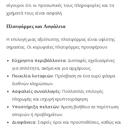
σίγουροι ότι οι προσωπικές τους πληροφορίες και τα
χρήματά τους είναι ασφαλή.
Πλατφόρμες και Ασφάλεια
Η επιλογή μιας αξιόπιστης πλατφόρμας είναι υψίστης
σημασίας. Οι κορυφαίες πλατφόρμες προσφέρουν:
Εύχρηστα περιβάλλοντα:
Διεπαφές σχεδιασμένες
για απλότητα, ακόμα και για αρχάριους.
Ποικιλία λοταριών:
Πρόσβαση σε ένα ευρύ φάσμα
διεθνών κληρώσεων.
Ασφαλείς συναλλαγές:
Πολλαπλές επιλογές
πληρωμής και ισχυρή κρυπτογράφηση.
Υποστήριξη πελατών:
Άμεση βοήθεια σε περίπτωση
αποριών ή προβλημάτων.
Διαφάνεια:
Σαφείς όροι και προϋποθέσεις, καθώς και