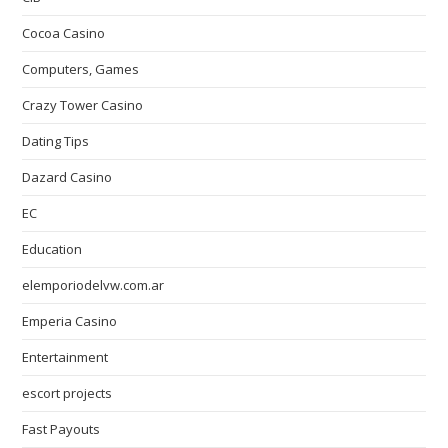
Cocoa Casino
Computers, Games
Crazy Tower Сasino
Dating Tips
Dazard Casino
EC
Education
elemporiodelvw.com.ar
Emperia Casino
Entertainment
escort projects
Fast Payouts