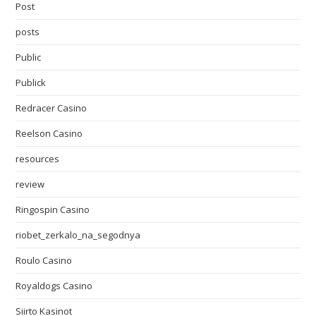
Post
posts
Public
Publick
Redracer Casino
Reelson Casino
resources
review
Ringospin Casino
riobet_zerkalo_na_segodnya
Roulo Casino
Royaldogs Casino
Siirto Kasinot