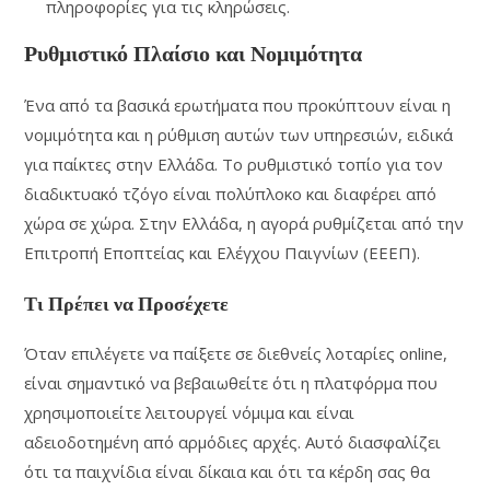
πληροφορίες για τις κληρώσεις.
Ρυθμιστικό Πλαίσιο και Νομιμότητα
Ένα από τα βασικά ερωτήματα που προκύπτουν είναι η
νομιμότητα και η ρύθμιση αυτών των υπηρεσιών, ειδικά
για παίκτες στην Ελλάδα. Το ρυθμιστικό τοπίο για τον
διαδικτυακό τζόγο είναι πολύπλοκο και διαφέρει από
χώρα σε χώρα. Στην Ελλάδα, η αγορά ρυθμίζεται από την
Επιτροπή Εποπτείας και Ελέγχου Παιγνίων (ΕΕΕΠ).
Τι Πρέπει να Προσέχετε
Όταν επιλέγετε να παίξετε σε διεθνείς λοταρίες online,
είναι σημαντικό να βεβαιωθείτε ότι η πλατφόρμα που
χρησιμοποιείτε λειτουργεί νόμιμα και είναι
αδειοδοτημένη από αρμόδιες αρχές. Αυτό διασφαλίζει
ότι τα παιχνίδια είναι δίκαια και ότι τα κέρδη σας θα