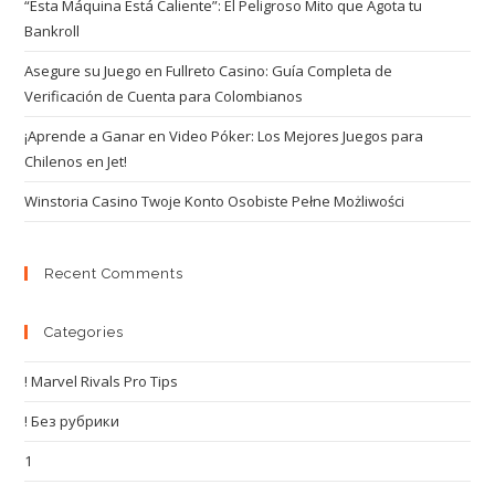
“Esta Máquina Está Caliente”: El Peligroso Mito que Agota tu
Bankroll
Asegure su Juego en Fullreto Casino: Guía Completa de
Verificación de Cuenta para Colombianos
¡Aprende a Ganar en Video Póker: Los Mejores Juegos para
Chilenos en Jet!
Winstoria Casino Twoje Konto Osobiste Pełne Możliwości
Recent Comments
Categories
! Marvel Rivals Pro Tips
! Без рубрики
1