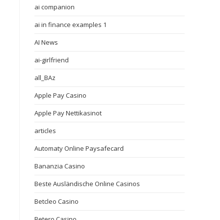
ai companion
ai in finance examples 1
AI News
ai-girlfriend
all_BAz
Apple Pay Casino
Apple Pay Nettikasinot
articles
Automaty Online Paysafecard
Bananzia Casino
Beste Ausländische Online Casinos
Betcleo Casino
Betero Casino