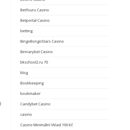
Betfouru Casino
Betportal Casino
betting
BingoBongoStars Casino
Binnarybet Casino
bkschool2.ru 70
blog
Bookkeeping
bookmaker
)
Candybet Casino
casino
Casino Minimální Vklad 100 Kč