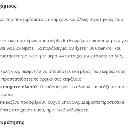
χάριους
θους του πονταρίσματος, υπάρχουν και άλλες στρατηγικές που
 εκ των προτέρων πόσα κέρδη θα θεωρήσετε ικανοποιητικά για
ει να διακόψετε. Για παράδειγμα, αν έχετε 100€ bankroll και
ματήσετε για εκείνη τη μέρα. Αντίστοιχα, αν φτάσετε τα 50€,
 καλή νίκη, σκεφτείτε να αποσύρετε ένα μέρος των κερδών σας.
να προστατεύσετε το αρχικό σας κεφάλαιο.
ν επήρεια αλκοόλ:
Η κούραση και το αλκοόλ επηρεάζουν την
οφάσεις.
ine καζίνο προσφέρουν συχνά μπόνους. Διαβάστε προσεκτικά
ήσεις στοιχηματισμού, πριν τα διεκδικήσετε.
γκράτησης