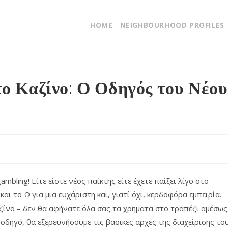
HOME
NEIGHBOURHOOD PROFILES
ο Καζίνο: Ο Οδηγός του Νέου
bling! Είτε είστε νέος παίκτης είτε έχετε παίξει λίγο στο
αι το Ω για μια ευχάριστη και, γιατί όχι, κερδοφόρα εμπειρία.
ζίνο – δεν θα αφήνατε όλα σας τα χρήματα στο τραπέζι αμέσως
ον οδηγό, θα εξερευνήσουμε τις βασικές αρχές της διαχείρισης το