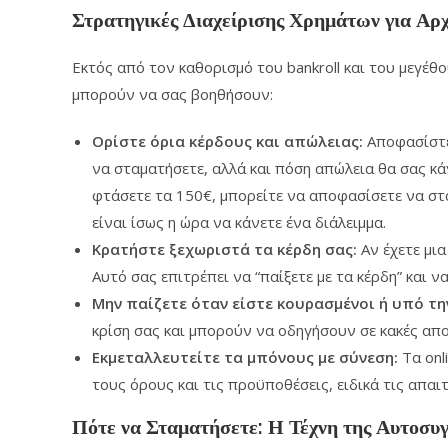
Στρατηγικές Διαχείρισης Χρημάτων για Αρ
Εκτός από τον καθορισμό του bankroll και του μεγέ
μπορούν να σας βοηθήσουν:
Ορίστε όρια κέρδους και απώλειας:
Αποφασίστε
να σταματήσετε, αλλά και πόση απώλεια θα σας κάν
φτάσετε τα 150€, μπορείτε να αποφασίσετε να στα
είναι ίσως η ώρα να κάνετε ένα διάλειμμα.
Κρατήστε ξεχωριστά τα κέρδη σας:
Αν έχετε μια
Αυτό σας επιτρέπει να “παίξετε με τα κέρδη” και 
Μην παίζετε όταν είστε κουρασμένοι ή υπό τη
κρίση σας και μπορούν να οδηγήσουν σε κακές απ
Εκμεταλλευτείτε τα μπόνους με σύνεση:
Τα onl
τους όρους και τις προϋποθέσεις, ειδικά τις απαιτ
Πότε να Σταματήσετε: Η Τέχνη της Αυτοσυ