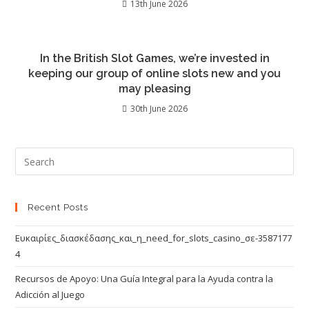
13th June 2026
In the British Slot Games, we’re invested in
keeping our group of online slots new and you
may pleasing
30th June 2026
Recent Posts
Ευκαιρίες_διασκέδασης_και_η_need_for_slots_casino_σε-3587177
4
Recursos de Apoyo: Una Guía Integral para la Ayuda contra la
Adicción al Juego