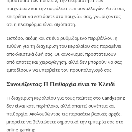
προστασία των παικτών, την ακεραιότητα των
παιχνιδιών και την ασφάλεια των συναλλαγών. Αυτό σας
επιτρέπει να εστιάσετε στο παιχνίδι σας, γνωρίζοντας
ότι η πλατφόρμα είναι αξιόπιστη.
Ωστόσο, ακόμη και σε ένα ρυθμιζόμενο περιβάλλον, η
ευθύνη για τη διαχείριση του κεφαλαίου σας παραμένει
αποκλειστικά δική σας. Οι κανονισμοί προστατεύουν
από απάτες και χειραγώγηση, αλλά δεν μπορούν να σας
εμποδίσουν να υπερβείτε τον προϋπολογισμό σας.
Συνοψίζοντας: Η Πειθαρχία είναι το Κλειδί
Η διαχείριση κεφαλαίου για τους παίκτες στο
Candyspinz
δεν είναι κάτι περίπλοκο, αλλά απαιτεί συνέπεια και
πειθαρχία. Ακολουθώντας τις παρακάτω βασικές αρχές,
μπορείτε να βελτιώσετε σημαντικά την εμπειρία σας στο
online gaming: