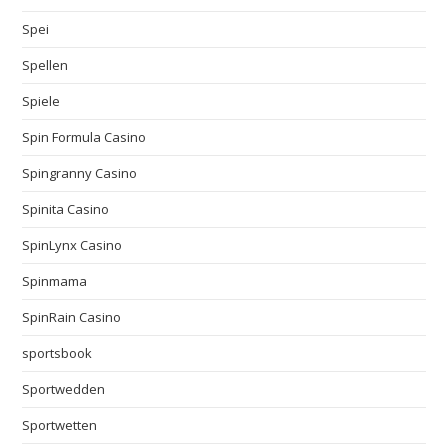
Spei
Spellen
Spiele
Spin Formula Casino
Spingranny Casino
Spinita Casino
SpinLynx Casino
Spinmama
SpinRain Casino
sportsbook
Sportwedden
Sportwetten