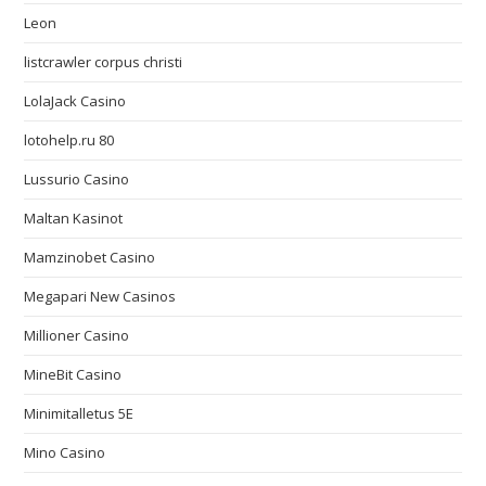
Leon
listcrawler corpus christi
LolaJack Casino
lotohelp.ru 80
Lussurio Casino
Maltan Kasinot
Mamzinobet Casino
Megapari New Casinos
Millioner Casino
MineBit Casino
Minimitalletus 5E
Mino Casino