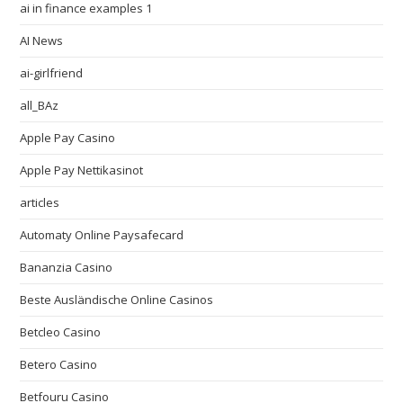
ai in finance examples 1
AI News
ai-girlfriend
all_BAz
Apple Pay Casino
Apple Pay Nettikasinot
articles
Automaty Online Paysafecard
Bananzia Casino
Beste Ausländische Online Casinos
Betcleo Casino
Betero Casino
Betfouru Casino