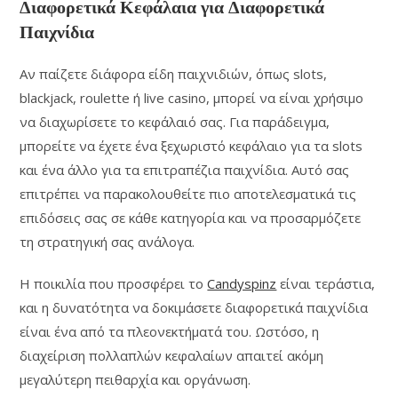
Διαφορετικά Κεφάλαια για Διαφορετικά
Παιχνίδια
Αν παίζετε διάφορα είδη παιχνιδιών, όπως slots,
blackjack, roulette ή live casino, μπορεί να είναι χρήσιμο
να διαχωρίσετε το κεφάλαιό σας. Για παράδειγμα,
μπορείτε να έχετε ένα ξεχωριστό κεφάλαιο για τα slots
και ένα άλλο για τα επιτραπέζια παιχνίδια. Αυτό σας
επιτρέπει να παρακολουθείτε πιο αποτελεσματικά τις
επιδόσεις σας σε κάθε κατηγορία και να προσαρμόζετε
τη στρατηγική σας ανάλογα.
Η ποικιλία που προσφέρει το
Candyspinz
είναι τεράστια,
και η δυνατότητα να δοκιμάσετε διαφορετικά παιχνίδια
είναι ένα από τα πλεονεκτήματά του. Ωστόσο, η
διαχείριση πολλαπλών κεφαλαίων απαιτεί ακόμη
μεγαλύτερη πειθαρχία και οργάνωση.