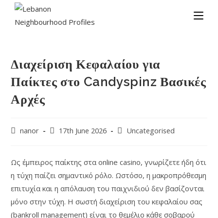
Διαχείριση Κεφαλαίου για
Παίκτες στο Candyspinz Βασικές
Αρχές
nanor
17th June 2026
Uncategorised
Ως έμπειρος παίκτης στα online casino, γνωρίζετε ήδη ότι
η τύχη παίζει σημαντικό ρόλο. Ωστόσο, η μακροπρόθεσμη
επιτυχία και η απόλαυση του παιχνιδιού δεν βασίζονται
μόνο στην τύχη. Η σωστή διαχείριση του κεφαλαίου σας
(bankroll management) είναι το θεμέλιο κάθε σοβαρού