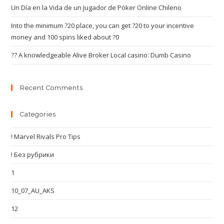
Un Día en la Vida de un Jugador de Póker Online Chileno
Into the minimum ?20 place, you can get ?20 to your incentive
money and 100 spins liked about ?0
?? A knowledgeable Alive Broker Local casino: Dumb Casino
Recent Comments
Categories
! Marvel Rivals Pro Tips
! Без рубрики
1
10_07_AU_AKS
12