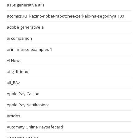
a16z generative ai 1
acomics.ru~kazino-riobet-rabotchee-zerkalo-na-segodnya 100
adobe generative ai
ai companion
ai in finance examples 1
AI News
ai-girlfriend
all_BAz
Apple Pay Casino
Apple Pay Nettikasinot
articles
Automaty Online Paysafecard