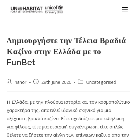
Δημιουργήστε την Τέλεια Βραδιά
Καζίνο στην Ελλάδα με το
FunBet
nanor
29th June 2026
Uncategorised
Η Ελλάδα, με την πλούσια ιστορία και τον κοσμοπολίτικο
χαρακτήρα της, αποτελεί ιδανικό σκηνικό για μια
αξέχαστη βραδιά καζίνο. Είτε σχεδιάζετε μια εκδήλωση
για φίλους, είτε μια εταιρική συγκέντρωση, είτε απλώς
θέλετε να ζήσετε την αίγλη των επίγειων καζίνο από την