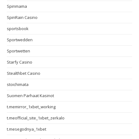
Spinmama
SpinRain Casino
sportsbook
Sportwedden
Sportwetten
Starfy Casino
Stealthbet Casino
stoichimata
Suomen Parhaat Kasinot
t.memirror_1xbet_working
t.meofficial_site_1xbet_zerkalo
t.mesegodnya_1xbet