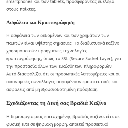
smartphones και των tablets, προσφέροντας ευελιξία
στους παίκτες.
Ασφάλεια και Κρυπτογράφηση
Η ασφάλεια των δεδομένων και των χρημάτων των
παικτών είναι υψίστης σημασίας. Τα διαδικτυακά καζίνο
χρησιμοποιούν προηγμένες τεχνολογίες
κρυπτογράφησης, όπως το SSL (Secure Socket Layer), για
την προστασία όλων των ευαίσθητων πληροφοριών.
Αυτό διασφαλίζει ότι οι προσωπικές λεπτομέρειες και οι
οικονομικές συναλλαγές παραμένουν εμπιστευτικές και
ασφαλείς από μη εξουσιοδοτημένη πρόσβαση.
Σχεδιάζοντας τη Δική σας Βραδιά Καζίνο
Η δημιουργία μιας επιτυχημένης βραδιάς καζίνο, είτε σε
φυσική είτε σε ψηφιακή μορφή, απαιτεί προσεκτικό