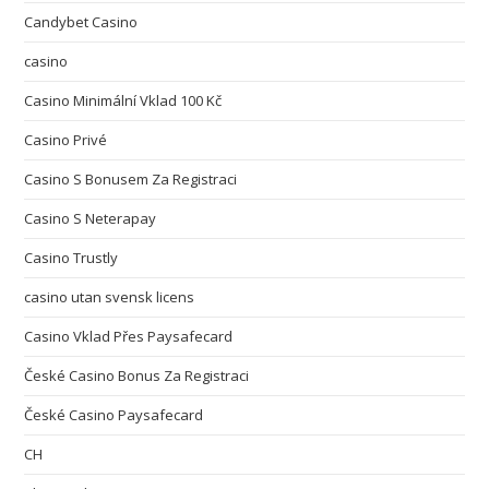
Candybet Casino
casino
Casino Minimální Vklad 100 Kč
Casino Privé
Casino S Bonusem Za Registraci
Casino S Neterapay
Casino Trustly
casino utan svensk licens
Casino Vklad Přes Paysafecard
České Casino Bonus Za Registraci
České Casino Paysafecard
CH