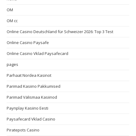
OM
OM cc
Online Casino Deutschland für Schweizer 2026: Top 3 Test
Online Casino Paysafe
Online Casino Vklad Paysafecard
pages
Parhaat Nordea Kasinot
Parimad Kasiino Pakkumised
Parimad Välismaa Kasiinod
Paynplay Kasiino Eesti
Paysafecard Vklad Casino
Piratepots Casino