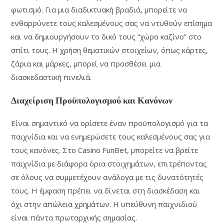
φωτισμό. Για μια διαδικτυακή βραδιά, μπορείτε να
ενθαρρύνετε τους καλεσμένους σας να ντυθούν επίσημα
και να δημιουργήσουν το δικό τους “χώρο καζίνο” στο
σπίτι τους. Η χρήση θεματικών στοιχείων, όπως κάρτες,
ζάρια και μάρκες, μπορεί να προσθέσει μια
διασκεδαστική πινελιά.
Διαχείριση Προϋπολογισμού και Κανόνων
Είναι σημαντικό να ορίσετε έναν προϋπολογισμό για τα
παιχνίδια και να ενημερώσετε τους καλεσμένους σας για
τους κανόνες. Στο Casino FunBet, μπορείτε να βρείτε
παιχνίδια με διάφορα όρια στοιχημάτων, επιτρέποντας
σε όλους να συμμετέχουν ανάλογα με τις δυνατότητές
τους. Η έμφαση πρέπει να δίνεται στη διασκέδαση και
όχι στην απώλεια χρημάτων. Η υπεύθυνη παιχνιδιού
είναι πάντα πρωταρχικής σημασίας.