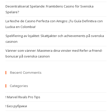
Decentraliserat Spelande: Framtidens Casino för Svenska
Spelare?
La Noche de Casino Perfecta con Amigos: ¡Tu Guía Definitiva con
Luckia en Colombia!
Spelifiering av lojalitet: Skattjakter och achievements på svenska
casinon
Vänner som vänner: Maximera dina vinster med Refer-a-Friend-
bonusar på svenska casinon
Recent Comments
Categories
! Marvel Rivals Pro Tips
! Без рубрики