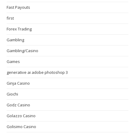
Fast Payouts
first
Forex Trading
Gambling
Gambling/Casino
Games
generative ai adobe photoshop 3
Ginja Casino
Giochi
Godz Casino
Golazzo Casino
Golisimo Casino