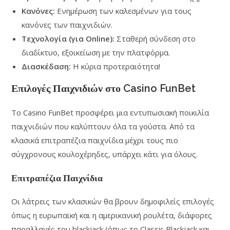
Κανόνες:
Ενημέρωση των καλεσμένων για τους
κανόνες των παιχνιδιών.
Τεχνολογία (για Online):
Σταθερή σύνδεση στο
διαδίκτυο, εξοικείωση με την πλατφόρμα.
Διασκέδαση:
Η κύρια προτεραιότητα!
Επιλογές Παιχνιδιών στο Casino FunBet
Το Casino FunBet προσφέρει μια εντυπωσιακή ποικιλία
παιχνιδιών που καλύπτουν όλα τα γούστα. Από τα
κλασικά επιτραπέζια παιχνίδια μέχρι τους πιο
σύγχρονους κουλοχέρηδες, υπάρχει κάτι για όλους.
Επιτραπέζια Παιχνίδια
Οι λάτρεις των κλασικών θα βρουν δημοφιλείς επιλογές
όπως η ευρωπαϊκή και η αμερικανική ρουλέτα, διάφορες
παραλλαγές του blackjack (όπως το Classic Blackjack και