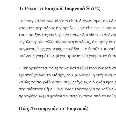
Τι Είναι τα Εποχικά Τουρνουά Slots;
Τα εποχικά τουρνουά slots είναι διαγωνισμοί που δι
χρονικές περιόδους ή γιορτές. Σκεφτείτε τα ως “γιορ
τους παίζοντας επιλεγμένα παιχνίδια slots. Ο στόχο
μεγαλύτερου πολλαπλασιαστή κέρδους, ή η πραγματ
συγκεκριμένης χρονικής περιόδου. Τα έπαθλα μπορεί
μπόνους χρημάτων, μέχρι πραγματικά χρηματικά έπαθλ
Η “εποχικότητα” τους τα καθιστά ιδιαίτερα ελκυστικ
Χριστούγεννα, το Πάσχα, το Halloween, ή ακόμα και 
καθώς τα παιχνίδια που συμμετέχουν, η διακόσμηση 
στο εκάστοτε θέμα. Είναι ένας τρόπος για τα καζίν
προσφέρουν μια φρέσκια εμπειρία, πέρα από το καθη
Πώς Λειτουργούν τα Τουρνουά;