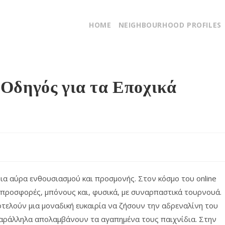
HOME
NEIGHBOURHOOD PROFILES
 Οδηγός για τα Εποχικά
μια αύρα ενθουσιασμού και προσμονής. Στον κόσμο του online
ς προσφορές, μπόνους και, φυσικά, με συναρπαστικά τουρνουά.
οτελούν μια μοναδική ευκαιρία να ζήσουν την αδρεναλίνη του
παράλληλα απολαμβάνουν τα αγαπημένα τους παιχνίδια. Στην