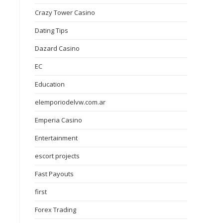
Crazy Tower Сasino
Dating Tips
Dazard Casino
EC
Education
elemporiodelvw.com.ar
Emperia Casino
Entertainment
escort projects
Fast Payouts
first
Forex Trading