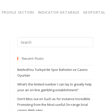
PROFILE SECTORS
INDICATOR DATABASE
GEOPORTAL
Recent Posts
BetAndYou Turkiye’de Spor Bahisleri ve Casino
Oyunları
What’s the limited number I can lay to greatly help
your an on-line gambling establishment?
Don’t Miss out on Such as for instance Incredible
Promoting from the Most useful On-range local
casino Web sites