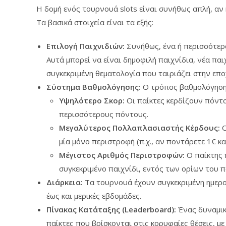
Η δομή ενός τουρνουά slots είναι συνήθως απλή, αν 
Τα βασικά στοιχεία είναι τα εξής:
Επιλογή Παιχνιδιών:
Συνήθως, ένα ή περισσότερα
Αυτά μπορεί να είναι δημοφιλή παιχνίδια, νέα παι
συγκεκριμένη θεματολογία που ταιριάζει στην επο
Σύστημα Βαθμολόγησης:
Ο τρόπος βαθμολόγησης 
Υψηλότερο Σκορ:
Οι παίκτες κερδίζουν πόντου
περισσότερους πόντους.
Μεγαλύτερος Πολλαπλασιαστής Κέρδους:
Ο
μία μόνο περιστροφή (π.χ., αν ποντάρετε 1€ κα
Μέγιστος Αριθμός Περιστροφών:
Ο παίκτης 
συγκεκριμένο παιχνίδι, εντός των ορίων του π
Διάρκεια:
Τα τουρνουά έχουν συγκεκριμένη ημερομ
έως και μερικές εβδομάδες.
Πίνακας Κατάταξης (Leaderboard):
Ένας δυναμικ
παίκτες που βρίσκονται στις κορυφαίες θέσεις, μ