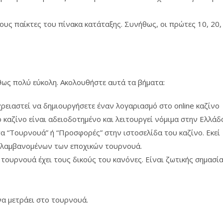
ς παίκτες του πίνακα κατάταξης. Συνήθως, οι πρώτες 10, 20,
θως πολύ εύκολη. Ακολουθήστε αυτά τα βήματα:
χρειαστεί να δημιουργήσετε έναν λογαριασμό στο online καζίνο
 καζίνο είναι αδειοδοτημένο και λειτουργεί νόμιμα στην Ελλάδ
 “Τουρνουά” ή “Προσφορές” στην ιστοσελίδα του καζίνο. Εκεί
εριλαμβανομένων των εποχικών τουρνουά.
τουρνουά έχει τους δικούς του κανόνες. Είναι ζωτικής σημασί
α μετράει στο τουρνουά.