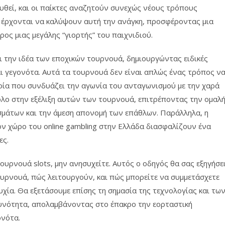
ξευθεί, και οι παίκτες αναζητούν συνεχώς νέους τρόπους
s έρχονται να καλύψουν αυτή την ανάγκη, προσφέροντας μια
ρος μιας μεγάλης “γιορτής” του παιχνιδιού.
ει την ιδέα των εποχικών τουρνουά, δημιουργώντας ειδικές
αι γεγονότα. Αυτά τα τουρνουά δεν είναι απλώς ένας τρόπος ν
ρία που συνδυάζει την αγωνία του ανταγωνισμού με την χαρά
ρόλο στην εξέλιξη αυτών των τουρνουά, επιτρέποντας την ομαλ
σμάτων και την άμεση απονομή των επάθλων. Παράλληλα, η
ον χώρο του online gambling στην Ελλάδα διασφαλίζουν ένα
ες.
τουρνουά slots, μην ανησυχείτε. Αυτός ο οδηγός θα σας εξηγήσε
τουρνουά, πώς λειτουργούν, και πώς μπορείτε να συμμετάσχετε
υχία. Θα εξετάσουμε επίσης τη σημασία της τεχνολογίας και τω
θυνότητα, απολαμβάνοντας στο έπακρο την εορταστική
νότα.