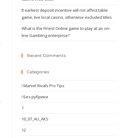
It earliest deposit incentive will not affect table
game, live local casino, otherwise excluded titles
What is the Finest Online game to play at an on-
line Gambling enterprise?
α
Recent Comments
ή
Categories
! Marvel Rivals Pro Tips
! Без рубрики
ι
1
ν
10_07_AU_AKS
12