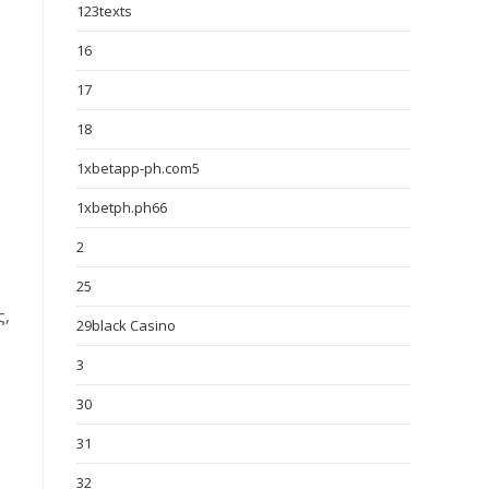
123texts
16
17
18
1xbetapp-ph.com5
1xbetph.ph66
2
25
ς,
29black Casino
3
30
31
32