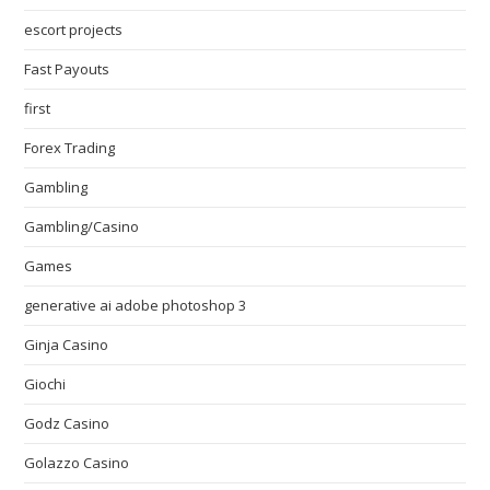
escort projects
Fast Payouts
first
Forex Trading
Gambling
Gambling/Casino
Games
generative ai adobe photoshop 3
Ginja Casino
Giochi
Godz Casino
Golazzo Casino