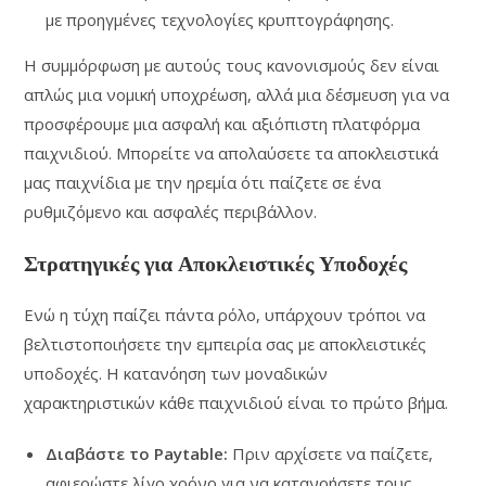
με προηγμένες τεχνολογίες κρυπτογράφησης.
Η συμμόρφωση με αυτούς τους κανονισμούς δεν είναι
απλώς μια νομική υποχρέωση, αλλά μια δέσμευση για να
προσφέρουμε μια ασφαλή και αξιόπιστη πλατφόρμα
παιχνιδιού. Μπορείτε να απολαύσετε τα αποκλειστικά
μας παιχνίδια με την ηρεμία ότι παίζετε σε ένα
ρυθμιζόμενο και ασφαλές περιβάλλον.
Στρατηγικές για Αποκλειστικές Υποδοχές
Ενώ η τύχη παίζει πάντα ρόλο, υπάρχουν τρόποι να
βελτιστοποιήσετε την εμπειρία σας με αποκλειστικές
υποδοχές. Η κατανόηση των μοναδικών
χαρακτηριστικών κάθε παιχνιδιού είναι το πρώτο βήμα.
Διαβάστε το Paytable:
Πριν αρχίσετε να παίζετε,
αφιερώστε λίγο χρόνο για να κατανοήσετε τους