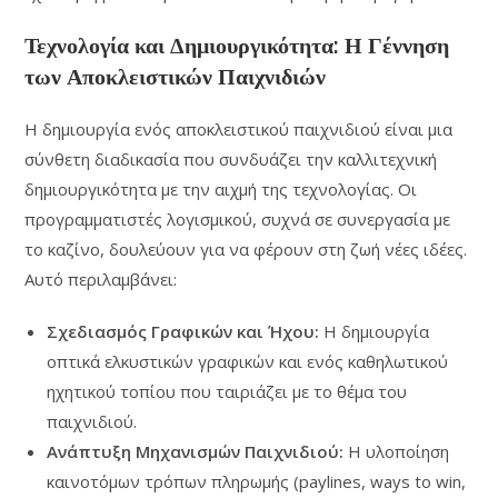
Τεχνολογία και Δημιουργικότητα: Η Γέννηση
των Αποκλειστικών Παιχνιδιών
Η δημιουργία ενός αποκλειστικού παιχνιδιού είναι μια
σύνθετη διαδικασία που συνδυάζει την καλλιτεχνική
δημιουργικότητα με την αιχμή της τεχνολογίας. Οι
προγραμματιστές λογισμικού, συχνά σε συνεργασία με
το καζίνο, δουλεύουν για να φέρουν στη ζωή νέες ιδέες.
Αυτό περιλαμβάνει:
Σχεδιασμός Γραφικών και Ήχου:
Η δημιουργία
οπτικά ελκυστικών γραφικών και ενός καθηλωτικού
ηχητικού τοπίου που ταιριάζει με το θέμα του
παιχνιδιού.
Ανάπτυξη Μηχανισμών Παιχνιδιού:
Η υλοποίηση
καινοτόμων τρόπων πληρωμής (paylines, ways to win,