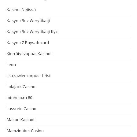
Kasinot Netissä
Kasyno Bez Weryfikacji
Kasyno Bez Weryfikacji Kyc
Kasyno Z Paysafecard
Kierrätysvapaat Kasinot
Leon
listcrawler corpus christi
LolaJack Casino
lotohelp.ru 80
Lussurio Casino
Maltan Kasinot
Mamzinobet Casino