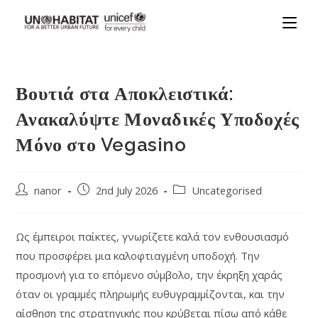
Βουτιά στα Αποκλειστικά:
Ανακαλύψτε Μοναδικές Υποδοχές
Μόνο στο Vegasino
nanor
2nd July 2026
Uncategorised
Ως έμπειροι παίκτες, γνωρίζετε καλά τον ενθουσιασμό
που προσφέρει μια καλοφτιαγμένη υποδοχή. Την
προσμονή για το επόμενο σύμβολο, την έκρηξη χαράς
όταν οι γραμμές πληρωμής ευθυγραμμίζονται, και την
αίσθηση της στρατηγικής που κρύβεται πίσω από κάθε