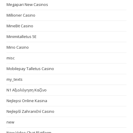
Megapari New Casinos
Millioner Casino
MineBit Casino
Minimitalletus 5E
Mino Casino
misc
Mobilepay Talletus Casino
my_texts
N1 Αξιολόγηση Καζίνο
Nejlepsi Online Kasina
Nejlepší Zahraniční Casino
new
New Video Chat Platform