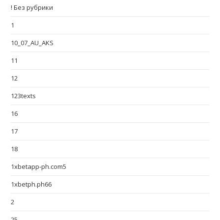
! Без рубрики
1
10_07_AU_AKS
11
12
123texts
16
17
18
1xbetapp-ph.com5
1xbetph.ph66
2
25