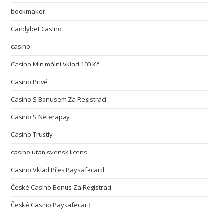
bookmaker
Candybet Casino
casino
Casino Minimální Vklad 100 Kč
Casino Privé
Casino S Bonusem Za Registraci
Casino S Neterapay
Casino Trustly
casino utan svensk licens
Casino Vklad Přes Paysafecard
České Casino Bonus Za Registraci
České Casino Paysafecard