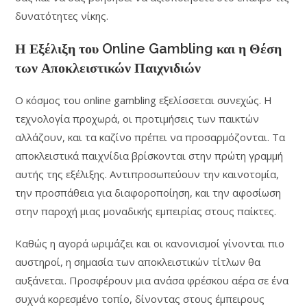
δυνατότητες νίκης.
Η Εξέλιξη του Online Gambling και η Θέση
των Αποκλειστικών Παιχνιδιών
Ο κόσμος του online gambling εξελίσσεται συνεχώς. Η
τεχνολογία προχωρά, οι προτιμήσεις των παικτών
αλλάζουν, και τα καζίνο πρέπει να προσαρμόζονται. Τα
αποκλειστικά παιχνίδια βρίσκονται στην πρώτη γραμμή
αυτής της εξέλιξης. Αντιπροσωπεύουν την καινοτομία,
την προσπάθεια για διαφοροποίηση, και την αφοσίωση
στην παροχή μιας μοναδικής εμπειρίας στους παίκτες.
Καθώς η αγορά ωριμάζει και οι κανονισμοί γίνονται πιο
αυστηροί, η σημασία των αποκλειστικών τίτλων θα
αυξάνεται. Προσφέρουν μια ανάσα φρέσκου αέρα σε ένα
συχνά κορεσμένο τοπίο, δίνοντας στους έμπειρους