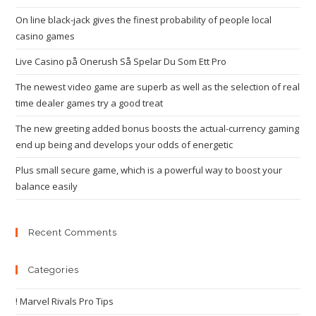
On line black-jack gives the finest probability of people local
casino games
Live Casino på Onerush Så Spelar Du Som Ett Pro
The newest video game are superb as well as the selection of real
time dealer games try a good treat
The new greeting added bonus boosts the actual-currency gaming
end up being and develops your odds of energetic
Plus small secure game, which is a powerful way to boost your
balance easily
Recent Comments
Categories
! Marvel Rivals Pro Tips