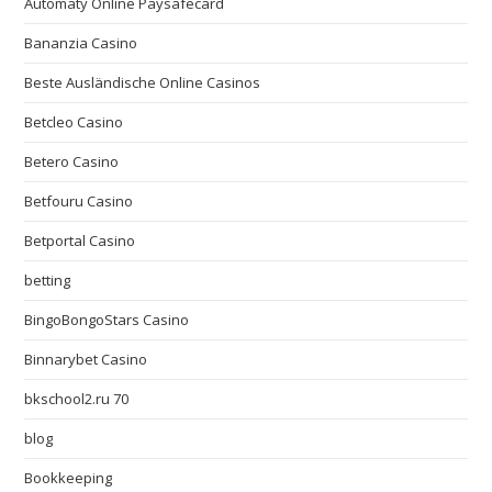
Automaty Online Paysafecard
Bananzia Casino
Beste Ausländische Online Casinos
Betcleo Casino
Betero Casino
Betfouru Casino
Betportal Casino
betting
BingoBongoStars Casino
Binnarybet Casino
bkschool2.ru 70
blog
Bookkeeping