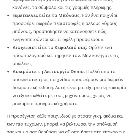
κανόνες, τα σύμβολα και τις γραμμές πληρωμής.
Εκμεταλλευτείτε τα Μπόνους:
Εάν ένα παιχνίδι
προσφέρει δωρεάν περιστροφές ή άλλους γύρους
μπόνους, προσπαθήστε να κατανοήσετε πώς
ενεργοποιούνται και τι οφέλη προσφέρουν.
Διαχειριστείτε το Κεφάλαιό σας:
Ορίστε ένα
προϋπολογισμό και τηρήστε τον. Μην κυνηγάτε τις
απώλειες.
Δοκιμάστε τη Λειτουργία Demo:
Πολλά από τα
αποκλειστικά μας παιχνίδια προσφέρουν μια δωρεάν
δοκιμαστική έκδοση. Αυτή είναι μια εξαιρετική ευκαιρία
να εξοικειωθείτε με τους μηχανισμούς χωρίς να
ρισκάρετε πραγματικά χρήματα.
Η προσέγγιση κάθε παιχνιδιού με στρατηγική, ακόμα και
των πιο τυχαίων, μπορεί να βελτιώσει την απόλαυσή
σας και να σας βοηθήσει να αξιοποιήσετε στο έπακρο τις