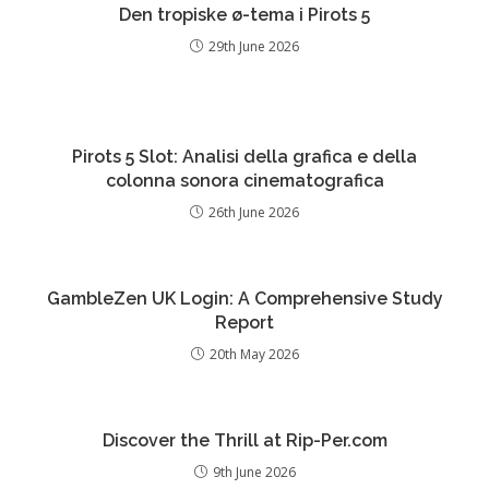
Den tropiske ø-tema i Pirots 5
29th June 2026
Pirots 5 Slot: Analisi della grafica e della
colonna sonora cinematografica
26th June 2026
GambleZen UK Login: A Comprehensive Study
Report
20th May 2026
Discover the Thrill at Rip-Per.com
9th June 2026