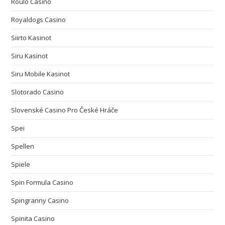
Roulo Casino
Royaldogs Casino
Siirto Kasinot
Siru Kasinot
Siru Mobile Kasinot
Slotorado Casino
Slovenské Casino Pro České Hráče
Spei
Spellen
Spiele
Spin Formula Casino
Spingranny Casino
Spinita Casino