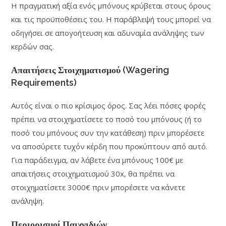
Η πραγματική αξία ενός μπόνους κρύβεται στους όρους
και τις προϋποθέσεις του. Η παράβλεψή τους μπορεί να
οδηγήσει σε απογοήτευση και αδυναμία ανάληψης των
κερδών σας.
Απαιτήσεις Στοιχηματισμού (Wagering
Requirements)
Αυτός είναι ο πιο κρίσιμος όρος. Σας λέει πόσες φορές
πρέπει να στοιχηματίσετε το ποσό του μπόνους (ή το
ποσό του μπόνους συν την κατάθεση) πριν μπορέσετε
να αποσύρετε τυχόν κέρδη που προκύπτουν από αυτό.
Για παράδειγμα, αν λάβετε ένα μπόνους 100€ με
απαιτήσεις στοιχηματισμού 30x, θα πρέπει να
στοιχηματίσετε 3000€ πριν μπορέσετε να κάνετε
ανάληψη.
Περιορισμοί Παιχνιδιών