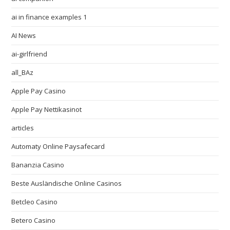
ai in finance examples 1
AI News
ai-girlfriend
all_BAz
Apple Pay Casino
Apple Pay Nettikasinot
articles
Automaty Online Paysafecard
Bananzia Casino
Beste Ausländische Online Casinos
Betcleo Casino
Betero Casino