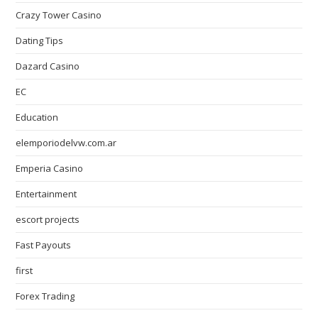
Crazy Tower Сasino
Dating Tips
Dazard Casino
EC
Education
elemporiodelvw.com.ar
Emperia Casino
Entertainment
escort projects
Fast Payouts
first
Forex Trading