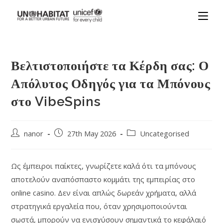
Βελτιστοποιήστε τα Κέρδη σας: Ο
Απόλυτος Οδηγός για τα Μπόνους
στο VibeSpins
nanor
27th May 2026
Uncategorised
Ως έμπειροι παίκτες, γνωρίζετε καλά ότι τα μπόνους
αποτελούν αναπόσπαστο κομμάτι της εμπειρίας στο
online casino. Δεν είναι απλώς δωρεάν χρήματα, αλλά
στρατηγικά εργαλεία που, όταν χρησιμοποιούνται
σωστά, μπορούν να ενισχύσουν σημαντικά το κεφάλαιό