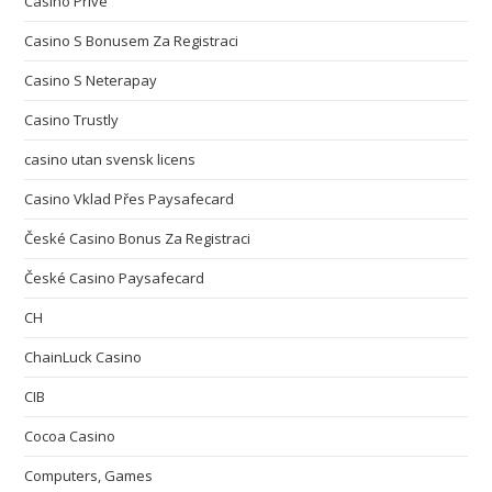
Casino Privé
Casino S Bonusem Za Registraci
Casino S Neterapay
Casino Trustly
casino utan svensk licens
Casino Vklad Přes Paysafecard
České Casino Bonus Za Registraci
České Casino Paysafecard
CH
ChainLuck Casino
CIB
Cocoa Casino
Computers, Games