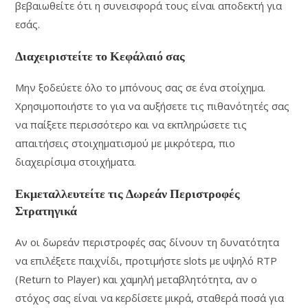
βεβαιωθείτε ότι η συνεισφορά τους είναι αποδεκτή για
εσάς.
Διαχειριστείτε το Κεφάλαιό σας
Μην ξοδεύετε όλο το μπόνους σας σε ένα στοίχημα.
Χρησιμοποιήστε το για να αυξήσετε τις πιθανότητές σας
να παίξετε περισσότερο και να εκπληρώσετε τις
απαιτήσεις στοιχηματισμού με μικρότερα, πιο
διαχειρίσιμα στοιχήματα.
Εκμεταλλευτείτε τις Δωρεάν Περιστροφές
Στρατηγικά
Αν οι δωρεάν περιστροφές σας δίνουν τη δυνατότητα
να επιλέξετε παιχνίδι, προτιμήστε slots με υψηλό RTP
(Return to Player) και χαμηλή μεταβλητότητα, αν ο
στόχος σας είναι να κερδίσετε μικρά, σταθερά ποσά για