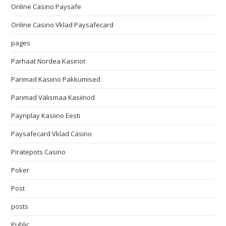
Online Casino Paysafe
Online Casino Vklad Paysafecard
pages
Parhaat Nordea Kasinot
Parimad Kasiino Pakkumised
Parimad Välismaa Kasiinod
Paynplay Kasiino Eesti
Paysafecard Vklad Casino
Piratepots Casino
Poker
Post
posts
Public