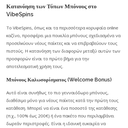
Κατανόηση των Τύπων Μπόνους στο
VibeSpins
Το VibeSpins, όπως και τα περισσότερα κορυφαία online
καζίνο, προσφέρει μια ποικιλία μπόνους σχεδιασμένα να
προσελκύουν νέους παίκτες και να επιβραβεύουν τους
πιστούς. Η κατανόηση των διαφορών μεταξύ αυτών των
προσφορών είναι το πρώτο βήμα για την
αποτελεσματική χρήση τους.
Μπόνους Καλωσορίσματος (Welcome Bonus)
Αυτό είναι συνήθως το πιο γενναιόδωρο μπόνους,
διαθέσιμο μόνο για νέους παίκτες κατά την πρώτη τους
κατάθεση. Μπορεί να είναι ένα ποσοστό της κατάθεσης
(π.χ., 100% έως 200€) ή ένα πακέτο που περιλαμβάνει
δωρεάν περιστροφές. Είναι η ιδανική ευκαιρία να