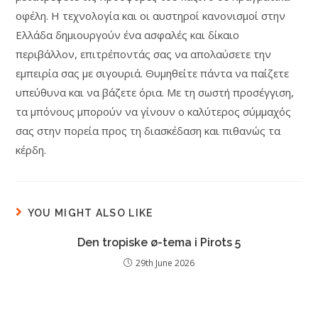
οφέλη. Η τεχνολογία και οι αυστηροί κανονισμοί στην
Ελλάδα δημιουργούν ένα ασφαλές και δίκαιο
περιβάλλον, επιτρέποντάς σας να απολαύσετε την
εμπειρία σας με σιγουριά. Θυμηθείτε πάντα να παίζετε
υπεύθυνα και να βάζετε όρια. Με τη σωστή προσέγγιση,
τα μπόνους μπορούν να γίνουν ο καλύτερος σύμμαχός
σας στην πορεία προς τη διασκέδαση και πιθανώς τα
κέρδη.
YOU MIGHT ALSO LIKE
Den tropiske ø-tema i Pirots 5
29th June 2026