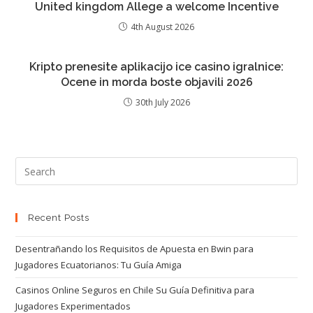
United kingdom Allege a welcome Incentive
4th August 2026
Kripto prenesite aplikacijo ice casino igralnice:
Ocene in morda boste objavili 2026
30th July 2026
Recent Posts
Desentrañando los Requisitos de Apuesta en Bwin para
Jugadores Ecuatorianos: Tu Guía Amiga
Casinos Online Seguros en Chile Su Guía Definitiva para
Jugadores Experimentados