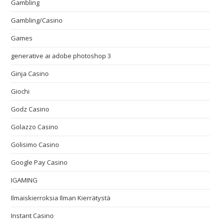
Gambling
Gambling/Casino
Games
generative ai adobe photoshop 3
Ginja Casino
Giochi
Godz Casino
Golazzo Casino
Golisimo Casino
Google Pay Casino
IGAMING
Ilmaiskierroksia Ilman Kierrätystä
Instant Casino