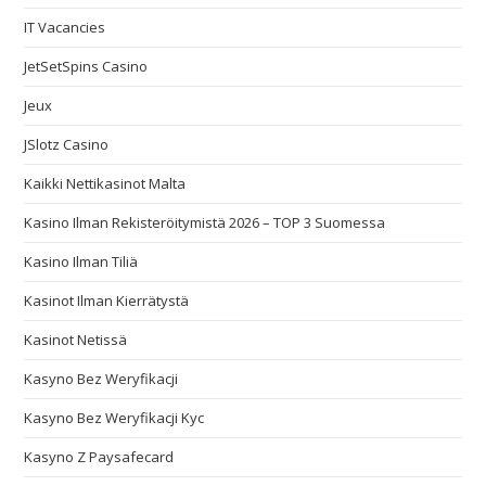
IT Vacancies
JetSetSpins Casino
Jeux
JSlotz Casino
Kaikki Nettikasinot Malta
Kasino Ilman Rekisteröitymistä 2026 – TOP 3 Suomessa
Kasino Ilman Tiliä
Kasinot Ilman Kierrätystä
Kasinot Netissä
Kasyno Bez Weryfikacji
Kasyno Bez Weryfikacji Kyc
Kasyno Z Paysafecard