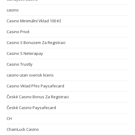
casino
Casino Minimální Vklad 100 Kč
Casino Privé
Casino S Bonusem Za Registraci
Casino S Neterapay
Casino Trustly
casino utan svensk licens
Casino Vklad Přes Paysafecard
České Casino Bonus Za Registraci
České Casino Paysafecard
CH
ChainLuck Casino