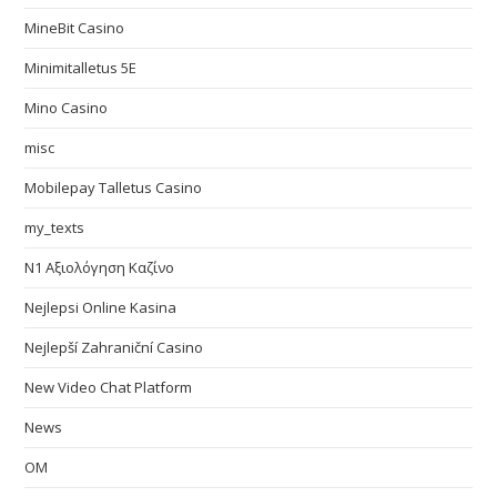
MineBit Casino
Minimitalletus 5E
Mino Casino
misc
Mobilepay Talletus Casino
my_texts
N1 Αξιολόγηση Καζίνο
Nejlepsi Online Kasina
Nejlepší Zahraniční Casino
New Video Chat Platform
News
OM