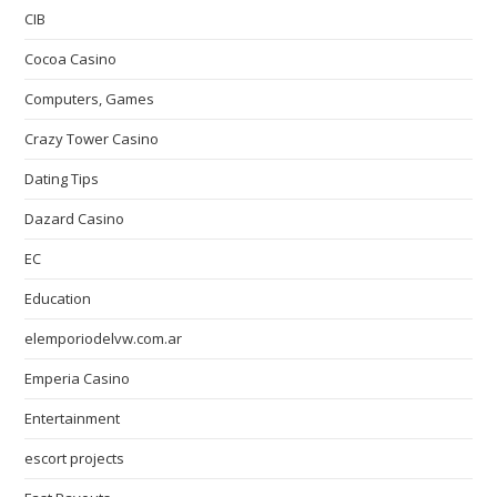
CIB
Cocoa Casino
Computers, Games
Crazy Tower Сasino
Dating Tips
Dazard Casino
EC
Education
elemporiodelvw.com.ar
Emperia Casino
Entertainment
escort projects