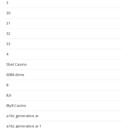
3
30
31
32
33
4
5bet Casino
6084 done
8
8,6
8ty8 Casino
a16z generative ai
a16z generative ai 1