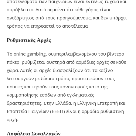
αποτελέσματα των παιχνιδιών είναι εντελώς τυχαία και
απρόβλεπτα. Αυτό σημαίνει ότι κάθε γύρος είναι
ανεξάρτητος από τους προηγούμενους, και δεν υπάρχει
τρόπος να επηρεαστεί το αποτέλεσμα.
Ρυθμιστικές Αρχές
Το online gambling, συμπεριλαμβανομένου του βίντερο
πόκερ, ρυθμίζεται αυστηρά από αρμόδιες αρχές σε κάθε
χώρα. Αυτές οι αρχές διασφαλίζουν ότι τα καζίνο
λειτουργούν με δίκαιο τρόπο, προστατεύουν τους
παίκτες και τηρούν τους κανονισμούς κατά της
νομιμοποίησης εσόδων από εγκληματικές
δραστηριότητες. Στην Ελλάδα, η Ελληνική Επιτροπή και
Εποπτεία Παιγνίων (ΕΕΕΠ) είναι η αρμόδια ρυθμιστική
αρχή.
Ασφάλεια Συναλλαγών