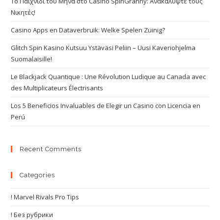
Το Παιχνίδι του Μήνα στο Casino SpinGranny: Ανακαλύψτε τους
Νικητές!
Casino Apps en Dataverbruik: Welke Spelen Zuinig?
Glitch Spin Kasino Kutsuu Ystäväsi Peliin – Uusi Kaveriohjelma
Suomalaisille!
Le Blackjack Quantique : Une Révolution Ludique au Canada avec
des Multiplicateurs Électrisants
Los 5 Beneficios Invaluables de Elegir un Casino con Licencia en
Perú
Recent Comments
Categories
! Marvel Rivals Pro Tips
! Без рубрики