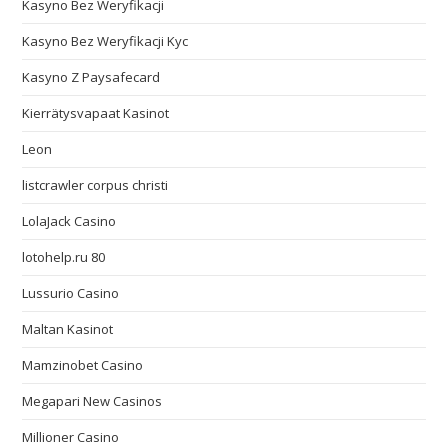
Kasyno Bez Weryfikacji
Kasyno Bez Weryfikacji Kyc
Kasyno Z Paysafecard
Kierrätysvapaat Kasinot
Leon
listcrawler corpus christi
LolaJack Casino
lotohelp.ru 80
Lussurio Casino
Maltan Kasinot
Mamzinobet Casino
Megapari New Casinos
Millioner Casino