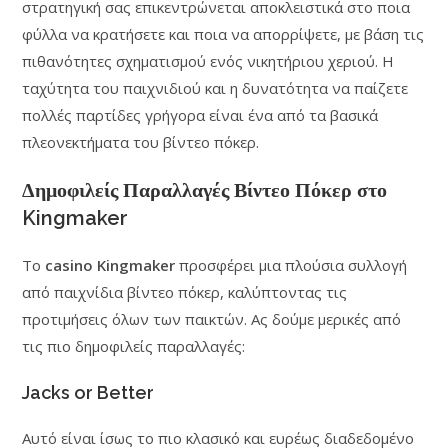
στρατηγική σας επικεντρώνεται αποκλειστικά στο ποια
φύλλα να κρατήσετε και ποια να απορρίψετε, με βάση τις
πιθανότητες σχηματισμού ενός νικητήριου χεριού. Η
ταχύτητα του παιχνιδιού και η δυνατότητα να παίζετε
πολλές παρτίδες γρήγορα είναι ένα από τα βασικά
πλεονεκτήματα του βίντεο πόκερ.
Δημοφιλείς Παραλλαγές Βίντεο Πόκερ στο
Kingmaker
Το
casino Kingmaker
προσφέρει μια πλούσια συλλογή
από παιχνίδια βίντεο πόκερ, καλύπτοντας τις
προτιμήσεις όλων των παικτών. Ας δούμε μερικές από
τις πιο δημοφιλείς παραλλαγές:
Jacks or Better
Αυτό είναι ίσως το πιο κλασικό και ευρέως διαδεδομένο