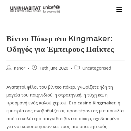
Βίντεο Πόκερ στο Kingmaker:
Οδηγός για Έμπειρους Παίκτες
nanor
18th June 2026
Uncategorised
Αγαπητοί φίλοι του βίντεο πόκερ, γνωρίζετε ήδη τη
μαγεία του παιχνιδιού: η στρατηγική, η τύχη και η
προσμονή ενός καλού χεριού. Στο
casino Kingmaker
, η
εμπειρία σας αναβαθμίζεται, προσφέροντας μια ποικιλία
από τα καλύτερα παιχνίδια βίντεο πόκερ, σχεδιασμένα
για να ικανοποιήσουν και τους πιο απαιτητικούς