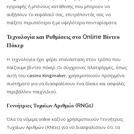
εγγραφής ή μπόνους κατάθεσης που μπορούν να
αυξήσουν το κεφάλαιό σας, επιτρέποντάς σας να
παίξετε περισσότερο ή με υψηλότερα πονταρίσματα.
Τεχνολογία και Ρυθμίσεις στο Online Βίντεο
Πόκερ
Η τεχνολογία έχει φέρει επανάσταση στον τρόπο που
παίζουμε βίντεο πόκερ. Οι σύγχρονες πλατφόρμες, όπως
αυτή του
casino Kingmaker
, χρησιμοποιούν προηγμένα
συστήματα για να διασφαλίσουν ένα δίκαιο και ασφαλές
περιβάλλον παιχνιδιού.
Γεννήτριες Τυχαίων Αριθμών (RNGs)
Όλα τα νόμιμα online καζίνο χρησιμοποιούν Γεννήτριες
Τυχαίων Αριθμών (RNGs) για να διασφαλίσουν ότι τα