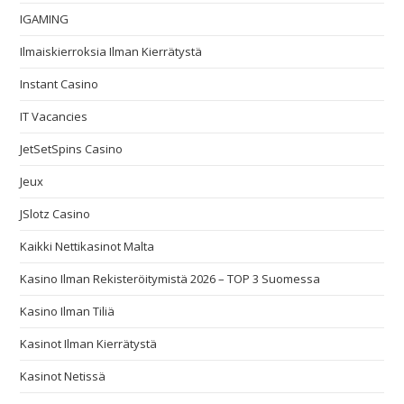
IGAMING
Ilmaiskierroksia Ilman Kierrätystä
Instant Casino
IT Vacancies
JetSetSpins Casino
Jeux
JSlotz Casino
Kaikki Nettikasinot Malta
Kasino Ilman Rekisteröitymistä 2026 – TOP 3 Suomessa
Kasino Ilman Tiliä
Kasinot Ilman Kierrätystä
Kasinot Netissä