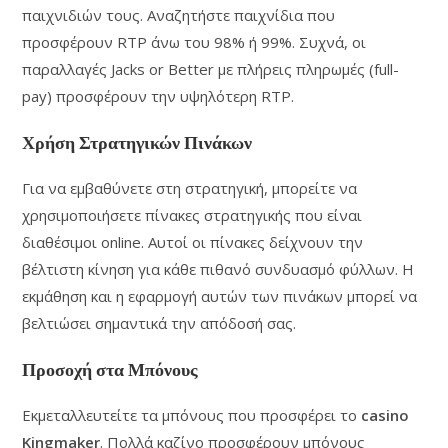
παιχνιδιών τους. Αναζητήστε παιχνίδια που
προσφέρουν RTP άνω του 98% ή 99%. Συχνά, οι
παραλλαγές Jacks or Better με πλήρεις πληρωμές (full-
pay) προσφέρουν την υψηλότερη RTP.
Χρήση Στρατηγικών Πινάκων
Για να εμβαθύνετε στη στρατηγική, μπορείτε να
χρησιμοποιήσετε πίνακες στρατηγικής που είναι
διαθέσιμοι online. Αυτοί οι πίνακες δείχνουν την
βέλτιστη κίνηση για κάθε πιθανό συνδυασμό φύλλων. Η
εκμάθηση και η εφαρμογή αυτών των πινάκων μπορεί να
βελτιώσει σημαντικά την απόδοσή σας.
Προσοχή στα Μπόνους
Εκμεταλλευτείτε τα μπόνους που προσφέρει το
casino
Kingmaker
. Πολλά καζίνο προσφέρουν μπόνους