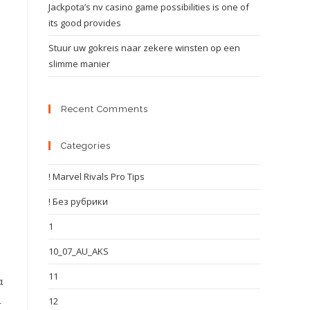
Jackpota’s nv casino game possibilities is one of
ς
its good provides
Stuur uw gokreis naar zekere winsten op een
slimme manier
Recent Comments
Categories
! Marvel Rivals Pro Tips
! Без рубрики
1
10_07_AU_AKS
11
α
ι
12