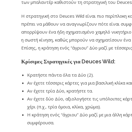
των μπαλαντέρ καθιστούν τη στρατηγική του Deuces W
Η στρατηγική στο Deuces Wild είναι πιο περίπλοκη κ
πρέπει να μάθουν να αναγνωρίζουν πότε είναι συμφέ
απορρίψουν ένα ήδη σχηματισμένο χαμηλό νικητήριο 
η σωστή κίνηση, καθώς μπορούν να σχηματίσουν ένα κ
Επίσης, η κράτηση ενός “άγριου” Δύο μαζί με τέσσερις
Κρίσιμες Στρατηγικές για Deuces Wild:
Κρατήστε πάντα όλα τα Δύο (2).
Αν έχετε τέσσερις κάρτες για μια βασιλική κλίκα κ
Αν έχετε τρία Δύο, κρατήστε τα.
Αν έχετε δύο Δύο, αξιολογήστε τις υπόλοιπες κάρ
χέρι (π.χ., τρία όμοια, κλίκα, χρώμα).
Η κράτηση ενός “άγριου” Δύο μαζί με μια άλλη κάρ
συμφέρουσα.