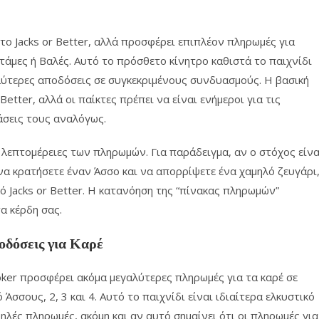
το Jacks or Better, αλλά προσφέρει επιπλέον πληρωμές για
τάμες ή Βαλές. Αυτό το πρόσθετο κίνητρο καθιστά το παιχνίδι
λύτερες αποδόσεις σε συγκεκριμένους συνδυασμούς. Η βασική
etter, αλλά οι παίκτες πρέπει να είναι ενήμεροι για τις
άσεις τους αναλόγως.
 λεπτομέρειες των πληρωμών. Για παράδειγμα, αν ο στόχος είνα
 να κρατήσετε έναν Άσσο και να απορρίψετε ένα χαμηλό ζευγάρι
λό Jacks or Better. Η κατανόηση της “πίνακας πληρωμών”
τα κέρδη σας.
δόσεις για Καρέ
ker προσφέρει ακόμα μεγαλύτερες πληρωμές για τα καρέ σε
 Άσσους, 2, 3 και 4. Αυτό το παιχνίδι είναι ιδιαίτερα ελκυστικό
λές πληρωμές, ακόμη και αν αυτό σημαίνει ότι οι πληρωμές για