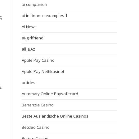
ai companion
ai in finance examples 1
ς
AI News
ai-girlfriend
all_BAz
Apple Pay Casino
Apple Pay Nettikasinot
articles
.
Automaty Online Paysafecard
Bananzia Casino
Beste Ausländische Online Casinos
Betcleo Casino
Betero Casino