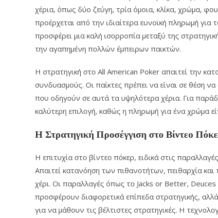
χέρια, όπως δύο ζεύγη, τρία όμοια, κλίκα, χρώμα, φουλ
προέρχεται από την ιδιαίτερα ευνοϊκή πληρωμή για τ
προσφέρει μια καλή ισορροπία μεταξύ της στρατηγικ
την αγαπημένη πολλών έμπειρων παικτών.
Η στρατηγική στο All American Poker απαιτεί την κ
συνδυασμούς. Οι παίκτες πρέπει να είναι σε θέση ν
που οδηγούν σε αυτά τα υψηλότερα χέρια. Για παράδ
καλύτερη επιλογή, καθώς η πληρωμή για ένα χρώμα ε
Η Στρατηγική Προσέγγιση στο Βίντεο Πόκ
Η επιτυχία στο βίντεο πόκερ, ειδικά στις παραλλαγέ
Απαιτεί κατανόηση των πιθανοτήτων, πειθαρχία και 
χέρι. Οι παραλλαγές όπως το Jacks or Better, Deuces 
προσφέρουν διαφορετικά επίπεδα στρατηγικής, αλλά
για να μάθουν τις βέλτιστες στρατηγικές. Η τεχνολο