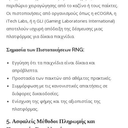
περιθώριο χειραγώγησης από το καζίνο ή τους παίκτες.
Οι πιστοποιήσεις από οργανισμούς όπως η eCOGRA, η
iTech Labs, ή η GLI (Gaming Laboratories International)
αποτελούν ισχυρή απόδειξη της δέσμευσης μιας
πλατφόρμας για δίκαια παιχνίδια.
Σημασία των Πιστοποιήσεων RNG:
Εγγύηση ότι τα παιχνίδια είναι δίκαια και
απρόβλεπτα.
Προστασία των παικτών από αθέμιτες πρακτικές.
Συμμόρφωση με τις κανονιστικές απαιτήσεις σε
διάφορες δικαιοδοσίες.
Ενίσχυση της φήμης και της αξιοπιστίας της
πλατφόρμας.
5. Ασφαλείς Μέθοδοι Πληρωμής και