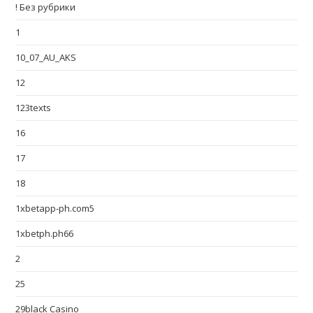
! Без рубрики
1
10_07_AU_AKS
12
123texts
16
17
18
1xbetapp-ph.com5
1xbetph.ph66
2
25
29black Casino