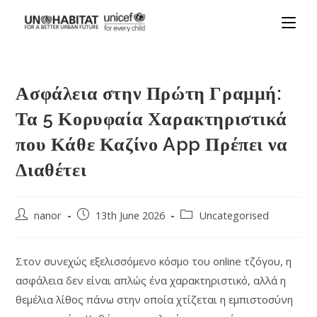
Ασφάλεια στην Πρώτη Γραμμή:
Τα 5 Κορυφαία Χαρακτηριστικά
που Κάθε Καζίνο App Πρέπει να
Διαθέτει
nanor
13th June 2026
Uncategorised
Στον συνεχώς εξελισσόμενο κόσμο του online τζόγου, η
ασφάλεια δεν είναι απλώς ένα χαρακτηριστικό, αλλά η
θεμέλια λίθος πάνω στην οποία χτίζεται η εμπιστοσύνη