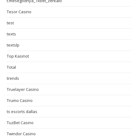
t.mesegodnya_1xbet_zerkalo
Tesor Casino
test
texts
textslp
Top Kasinot
Total
trends
Truelayer Casino
Trumo Casino
ts escorts dallas
TuzBet Casino
Twindor Casino