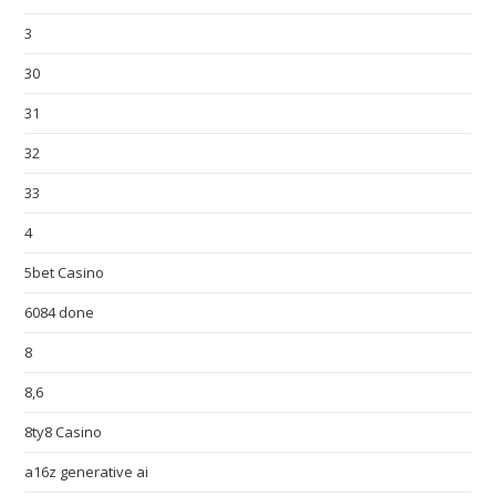
3
30
31
32
33
4
5bet Casino
6084 done
8
8,6
8ty8 Casino
a16z generative ai