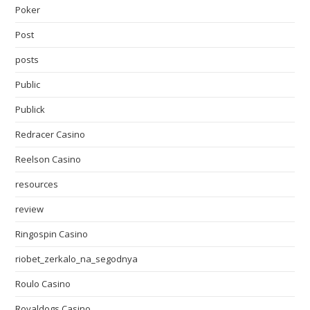
Poker
Post
posts
Public
Publick
Redracer Casino
Reelson Casino
resources
review
Ringospin Casino
riobet_zerkalo_na_segodnya
Roulo Casino
Royaldogs Casino