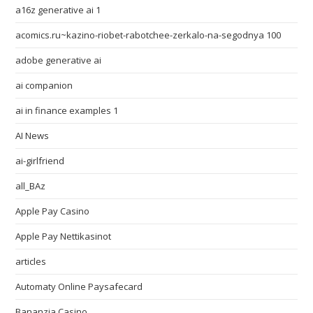
a16z generative ai 1
acomics.ru~kazino-riobet-rabotchee-zerkalo-na-segodnya 100
adobe generative ai
ai companion
ai in finance examples 1
AI News
ai-girlfriend
all_BAz
Apple Pay Casino
Apple Pay Nettikasinot
articles
Automaty Online Paysafecard
Bananzia Casino