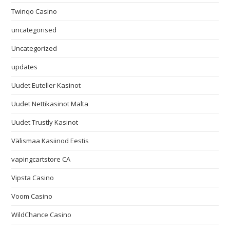
Twinqo Casino
uncategorised
Uncategorized
updates
Uudet Euteller Kasinot
Uudet Nettikasinot Malta
Uudet Trustly Kasinot
Välismaa Kasiinod Eestis
vapingcartstore CA
Vipsta Casino
Voom Casino
WildChance Casino