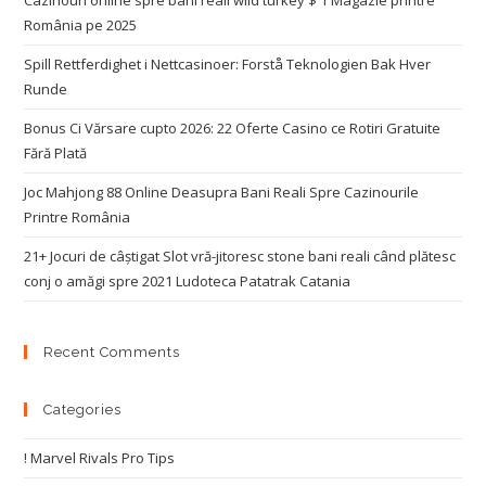
Cazinouri online spre bani reali wild turkey $ 1 Magazie printre
România pe 2025
Spill Rettferdighet i Nettcasinoer: Forstå Teknologien Bak Hver
Runde
Bonus Ci Vărsare cupto 2026: 22 Oferte Casino ce Rotiri Gratuite
Fără Plată
Joc Mahjong 88 Online Deasupra Bani Reali Spre Cazinourile
Printre România
21+ Jocuri de câștigat Slot vră-jitoresc stone bani reali când plătesc
conj o amăgi spre 2021 Ludoteca Patatrak Catania
Recent Comments
Categories
! Marvel Rivals Pro Tips