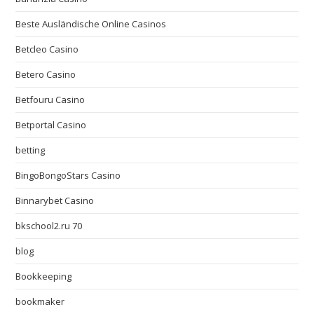
Beste Ausländische Online Casinos
Betcleo Casino
Betero Casino
Betfouru Casino
Betportal Casino
betting
BingoBongoStars Casino
Binnarybet Casino
bkschool2.ru 70
blog
Bookkeeping
bookmaker