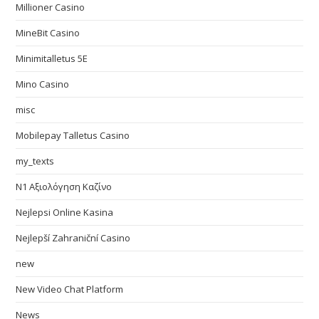
Millioner Casino
MineBit Casino
Minimitalletus 5E
Mino Casino
misc
Mobilepay Talletus Casino
my_texts
N1 Αξιολόγηση Καζίνο
Nejlepsi Online Kasina
Nejlepší Zahraniční Casino
new
New Video Chat Platform
News