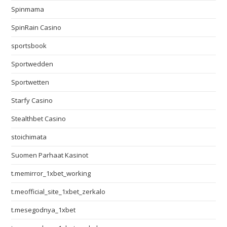
Spinmama
SpinRain Casino
sportsbook
Sportwedden
Sportwetten
Starfy Casino
Stealthbet Casino
stoichimata
Suomen Parhaat Kasinot
t.memirror_1xbet_working
t.meofficial_site_1xbet_zerkalo
t.mesegodnya_1xbet