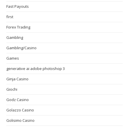
Fast Payouts
first
Forex Trading
Gambling
Gambling/Casino
Games
generative ai adobe photoshop 3
Ginja Casino
Giochi
Godz Casino
Golazzo Casino
Golisimo Casino