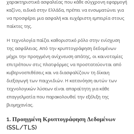
χαρακτηριστικά ασφαλείας που κάθε σύγχρονη εφαρμογή
καζίνο, ειδικά στην Ελλάδα, πρέπει να ενσωματώνει για
να προσφέρει μια ασφαλή και ευχάριστη εμπειρία στους
παίκτες της.
Η τεχνολογία παίζει καθοριστικό ρόλο στην ενίσχυση
της ασφάλειας. Από την κρυπτογράφηση δεδομένων
μέχρι την προηγμένη ανίχνευση απάτης, οι καινοτομίες
επιτρέπουν στις πλατφόρμες να προστατεύονται από
κυβερνοεπιθέσεις και να διασφαλίζουν τη δίκαιη
διεξαγωγή των παιχνιδιών. Η κατανόηση αυτών των
τεχνολογικών λύσεων είναι απαραίτητη για κάθε
επαγγελματία που παρακολουθεί την εξέλιξη της
βιομηχανίας.
1. Προηγμένη Κρυπτογράφηση Δεδομένων
(SSL/TLS)