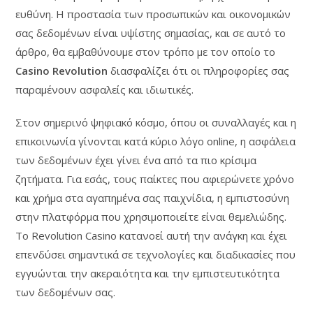
ευθύνη. Η προστασία των προσωπικών και οικονομικών
σας δεδομένων είναι υψίστης σημασίας, και σε αυτό το
άρθρο, θα εμβαθύνουμε στον τρόπο με τον οποίο το
Casino Revolution
διασφαλίζει ότι οι πληροφορίες σας
παραμένουν ασφαλείς και ιδιωτικές.
Στον σημερινό ψηφιακό κόσμο, όπου οι συναλλαγές και η
επικοινωνία γίνονται κατά κύριο λόγο online, η ασφάλεια
των δεδομένων έχει γίνει ένα από τα πιο κρίσιμα
ζητήματα. Για εσάς, τους παίκτες που αφιερώνετε χρόνο
και χρήμα στα αγαπημένα σας παιχνίδια, η εμπιστοσύνη
στην πλατφόρμα που χρησιμοποιείτε είναι θεμελιώδης.
Το Revolution Casino κατανοεί αυτή την ανάγκη και έχει
επενδύσει σημαντικά σε τεχνολογίες και διαδικασίες που
εγγυώνται την ακεραιότητα και την εμπιστευτικότητα
των δεδομένων σας.