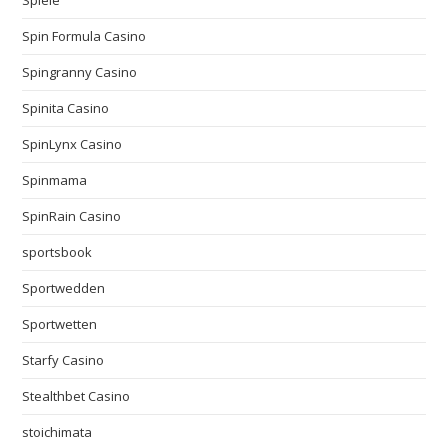
Spiele
Spin Formula Casino
Spingranny Casino
Spinita Casino
SpinLynx Casino
Spinmama
SpinRain Casino
sportsbook
Sportwedden
Sportwetten
Starfy Casino
Stealthbet Casino
stoichimata