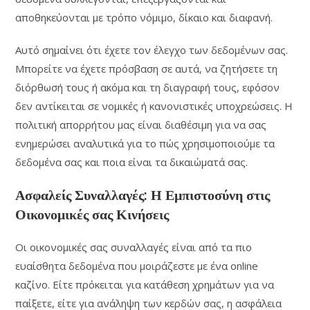
αποθηκεύονται με τρόπο νόμιμο, δίκαιο και διαφανή.
Αυτό σημαίνει ότι έχετε τον έλεγχο των δεδομένων σας.
Μπορείτε να έχετε πρόσβαση σε αυτά, να ζητήσετε τη
διόρθωσή τους ή ακόμα και τη διαγραφή τους, εφόσον
δεν αντίκειται σε νομικές ή κανονιστικές υποχρεώσεις. Η
πολιτική απορρήτου μας είναι διαθέσιμη για να σας
ενημερώσει αναλυτικά για το πώς χρησιμοποιούμε τα
δεδομένα σας και ποια είναι τα δικαιώματά σας.
Ασφαλείς Συναλλαγές: Η Εμπιστοσύνη στις
Οικονομικές σας Κινήσεις
Οι οικονομικές σας συναλλαγές είναι από τα πιο
ευαίσθητα δεδομένα που μοιράζεστε με ένα online
καζίνο. Είτε πρόκειται για κατάθεση χρημάτων για να
παίξετε, είτε για ανάληψη των κερδών σας, η ασφάλεια