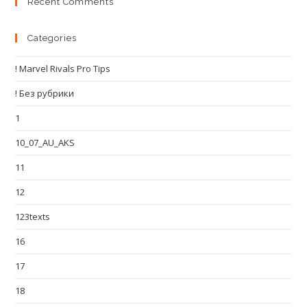
Recent Comments
Categories
! Marvel Rivals Pro Tips
! Без рубрики
1
10_07_AU_AKS
11
12
123texts
16
17
18