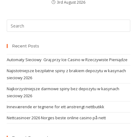
3rd August 2026
Recent Posts
Automaty Sieciowy ️ Graj przy Ice Casino w Rzeczywiste Pieniądze
Najistotniejsze bezpłatne spiny z brakiem depozytu w kasynach
sieciowy 2026
Najkorzystniejsze darmowe spiny bez depozytu w kasynach
sieciowy 2026
Inneværende er tegnene for ett anstrengt nettbutikk
Nettcasinoer 2026 Norges beste online casino på nett