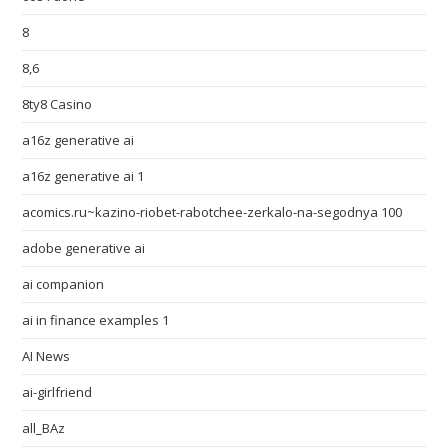
8
8,6
8ty8 Casino
a16z generative ai
a16z generative ai 1
acomics.ru~kazino-riobet-rabotchee-zerkalo-na-segodnya 100
adobe generative ai
ai companion
ai in finance examples 1
AI News
ai-girlfriend
all_BAz