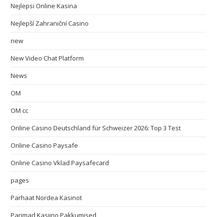
Nejlepsi Online Kasina
Nejlepší Zahraniční Casino
new
New Video Chat Platform
News
OM
OM cc
Online Casino Deutschland für Schweizer 2026: Top 3 Test
Online Casino Paysafe
Online Casino Vklad Paysafecard
pages
Parhaat Nordea Kasinot
Parimad Kasiino Pakkumised