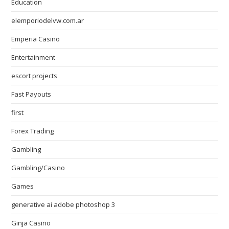
Education
elemporiodelvw.com.ar
Emperia Casino
Entertainment
escort projects
Fast Payouts
first
Forex Trading
Gambling
Gambling/Casino
Games
generative ai adobe photoshop 3
Ginja Casino