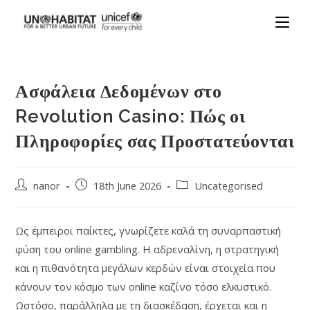
Ασφάλεια Δεδομένων στο
Revolution Casino: Πώς οι
Πληροφορίες σας Προστατεύονται
nanor
18th June 2026
Uncategorised
Ως έμπειροι παίκτες, γνωρίζετε καλά τη συναρπαστική
φύση του online gambling. Η αδρεναλίνη, η στρατηγική
και η πιθανότητα μεγάλων κερδών είναι στοιχεία που
κάνουν τον κόσμο των online καζίνο τόσο ελκυστικό.
Ωστόσο, παράλληλα με τη διασκέδαση, έρχεται και η