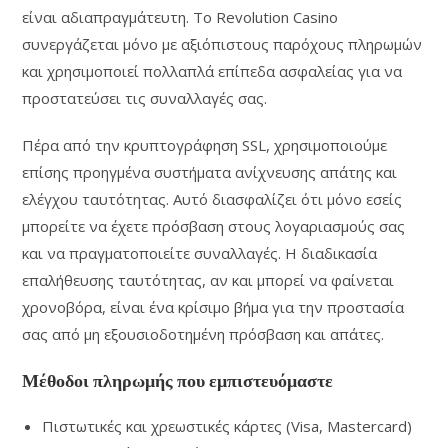
είναι αδιαπραγμάτευτη. Το Revolution Casino
συνεργάζεται μόνο με αξιόπιστους παρόχους πληρωμών
και χρησιμοποιεί πολλαπλά επίπεδα ασφαλείας για να
προστατεύσει τις συναλλαγές σας.
Πέρα από την κρυπτογράφηση SSL, χρησιμοποιούμε
επίσης προηγμένα συστήματα ανίχνευσης απάτης και
ελέγχου ταυτότητας. Αυτό διασφαλίζει ότι μόνο εσείς
μπορείτε να έχετε πρόσβαση στους λογαριασμούς σας
και να πραγματοποιείτε συναλλαγές. Η διαδικασία
επαλήθευσης ταυτότητας, αν και μπορεί να φαίνεται
χρονοβόρα, είναι ένα κρίσιμο βήμα για την προστασία
σας από μη εξουσιοδοτημένη πρόσβαση και απάτες.
Μέθοδοι πληρωμής που εμπιστευόμαστε
Πιστωτικές και χρεωστικές κάρτες (Visa, Mastercard)