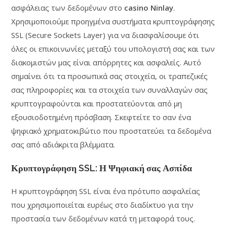
ασφάλειας των δεδομένων στο
casino Ninlay
.
Χρησιμοποιούμε προηγμένα συστήματα κρυπτογράφησης
SSL (Secure Sockets Layer) για να διασφαλίσουμε ότι
όλες οι επικοινωνίες μεταξύ του υπολογιστή σας και των
διακομιστών μας είναι απόρρητες και ασφαλείς. Αυτό
σημαίνει ότι τα προσωπικά σας στοιχεία, οι τραπεζικές
σας πληροφορίες και τα στοιχεία των συναλλαγών σας
κρυπτογραφούνται και προστατεύονται από μη
εξουσιοδοτημένη πρόσβαση. Σκεφτείτε το σαν ένα
ψηφιακό χρηματοκιβώτιο που προστατεύει τα δεδομένα
σας από αδιάκριτα βλέμματα.
Κρυπτογράφηση SSL: Η Ψηφιακή σας Ασπίδα
Η κρυπτογράφηση SSL είναι ένα πρότυπο ασφαλείας
που χρησιμοποιείται ευρέως στο διαδίκτυο για την
προστασία των δεδομένων κατά τη μεταφορά τους.