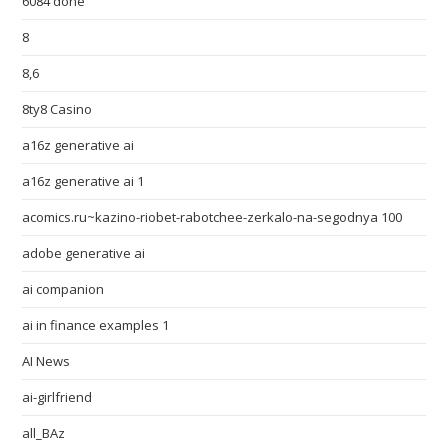
6084 done
8
8,6
8ty8 Casino
a16z generative ai
a16z generative ai 1
acomics.ru~kazino-riobet-rabotchee-zerkalo-na-segodnya 100
adobe generative ai
ai companion
ai in finance examples 1
AI News
ai-girlfriend
all_BAz