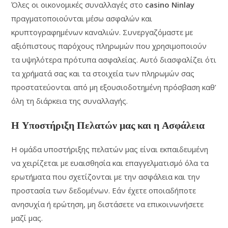
Όλες οι οικονομικές συναλλαγές στο
casino Ninlay
πραγματοποιούνται μέσω ασφαλών και
κρυπτογραφημένων καναλιών. Συνεργαζόμαστε με
αξιόπιστους παρόχους πληρωμών που χρησιμοποιούν
τα υψηλότερα πρότυπα ασφαλείας. Αυτό διασφαλίζει ότι
τα χρήματά σας και τα στοιχεία των πληρωμών σας
προστατεύονται από μη εξουσιοδοτημένη πρόσβαση καθ’
όλη τη διάρκεια της συναλλαγής.
Η Υποστήριξη Πελατών μας και η Ασφάλεια
Η ομάδα υποστήριξης πελατών μας είναι εκπαιδευμένη
να χειρίζεται με ευαισθησία και επαγγελματισμό όλα τα
ερωτήματα που σχετίζονται με την ασφάλεια και την
προστασία των δεδομένων. Εάν έχετε οποιαδήποτε
ανησυχία ή ερώτηση, μη διστάσετε να επικοινωνήσετε
μαζί μας.