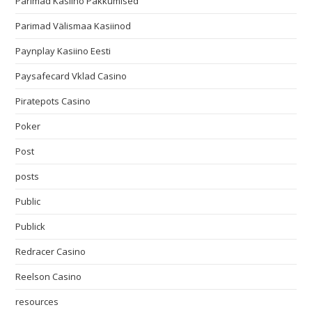
Parimad Kasiino Pakkumised
Parimad Välismaa Kasiinod
Paynplay Kasiino Eesti
Paysafecard Vklad Casino
Piratepots Casino
Poker
Post
posts
Public
Publick
Redracer Casino
Reelson Casino
resources