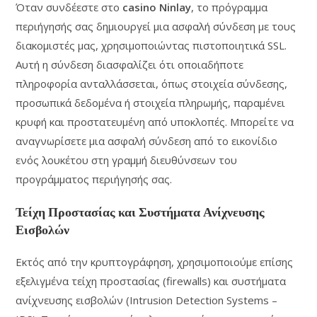
Όταν συνδέεστε στο
casino Ninlay
, το πρόγραμμα
περιήγησής σας δημιουργεί μια ασφαλή σύνδεση με τους
διακομιστές μας, χρησιμοποιώντας πιστοποιητικά SSL.
Αυτή η σύνδεση διασφαλίζει ότι οποιαδήποτε
πληροφορία ανταλλάσσεται, όπως στοιχεία σύνδεσης,
προσωπικά δεδομένα ή στοιχεία πληρωμής, παραμένει
κρυφή και προστατευμένη από υποκλοπές. Μπορείτε να
αναγνωρίσετε μια ασφαλή σύνδεση από το εικονίδιο
ενός λουκέτου στη γραμμή διευθύνσεων του
προγράμματος περιήγησής σας.
Τείχη Προστασίας και Συστήματα Ανίχνευσης
Εισβολών
Εκτός από την κρυπτογράφηση, χρησιμοποιούμε επίσης
εξελιγμένα τείχη προστασίας (firewalls) και συστήματα
ανίχνευσης εισβολών (Intrusion Detection Systems –