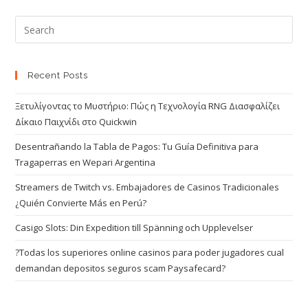
Recent Posts
Ξετυλίγοντας το Μυστήριο: Πώς η Τεχνολογία RNG Διασφαλίζει
Δίκαιο Παιχνίδι στο Quickwin
Desentrañando la Tabla de Pagos: Tu Guía Definitiva para
Tragaperras en Wepari Argentina
Streamers de Twitch vs. Embajadores de Casinos Tradicionales
¿Quién Convierte Más en Perú?
Casigo Slots: Din Expedition till Spänning och Upplevelser
?Todas los superiores online casinos para poder jugadores cual
demandan depositos seguros scam Paysafecard?