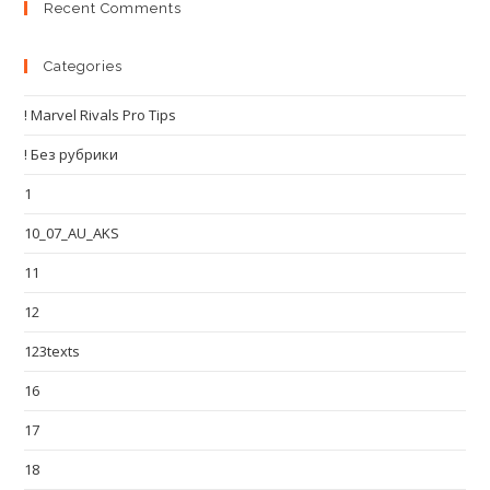
Recent Comments
Categories
! Marvel Rivals Pro Tips
! Без рубрики
1
10_07_AU_AKS
11
12
123texts
16
17
18