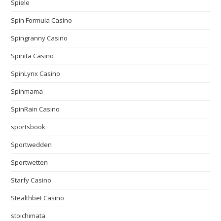
Spiele
Spin Formula Casino
Spingranny Casino
Spinita Casino
SpinLynx Casino
Spinmama
SpinRain Casino
sportsbook
Sportwedden
Sportwetten
Starfy Casino
Stealthbet Casino
stoichimata