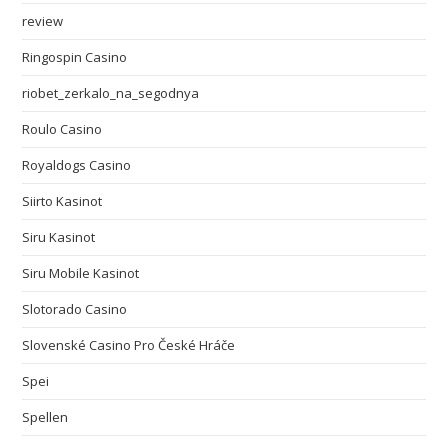
review
Ringospin Casino
riobet_zerkalo_na_segodnya
Roulo Casino
Royaldogs Casino
Siirto Kasinot
Siru Kasinot
Siru Mobile Kasinot
Slotorado Casino
Slovenské Casino Pro České Hráče
Spei
Spellen