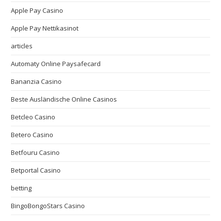
Apple Pay Casino
Apple Pay Nettikasinot
articles
Automaty Online Paysafecard
Bananzia Casino
Beste Ausländische Online Casinos
Betcleo Casino
Betero Casino
Betfouru Casino
Betportal Casino
betting
BingoBongoStars Casino