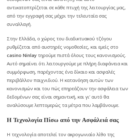
αντικατοπτρίζεται σε κάθε πτυχή της λειτουργίας μας,
από την εγγραφή σας μέχρι την τελευταία σας
συναλλαγή.
Στην Ελλάδα, ο χώρος του διαδικτυακού τζόγου
ρυθμίζεται από αυστηρές νομοθεσίες, και εμείς στο
casino Ninlay
τηρούμε πιστά όλους τους κανονισμούς.
Αυτό σημαίνει ότι λειτουργούμε με πλήρη διαφάνεια και
συμμόρφωση, παρέχοντας ένα δίκαιο και ασφαλές
περιβάλλον παιχνιδιού. Η κατανόηση αυτών των
κανονισμών και του πώς επηρεάζουν την ασφάλεια των
δεδομένων σας είναι σημαντική, και γι’ αυτό θα
αναλύσουμε λεπτομερώς τα μέτρα που λαμβάνουμε.
Η Τεχνολογία Πίσω από την Ασφάλειά σας
Η τεχνολογία αποτελεί τον ακρογωνιαίο λίθο της