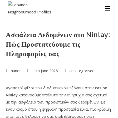
Ασφάλεια Δεδομένων στο Ninlay:
Πώς Προστατεύουμε τις
Πληροφορίες σας
nanor
11th June 2026
Uncategorised
Αγαπητοί φίλοι του διαδικτυακού τζόγου, στην
casino
Ninlay
κατανοούμε απόλυτα την ανησυχία σας σχετικά
με την ασφάλεια των προσωπικών σας δεδομένων. Σε
έναν κόσμο όπου η ψηφιακή προστασία είναι πιο κρίσιμη
από ποτέ, θέλουμε να σας διαβεβαιώσουμε ότι η