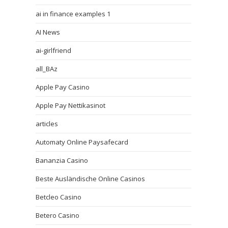
ai in finance examples 1
AI News
ai-girlfriend
all_BAz
Apple Pay Casino
Apple Pay Nettikasinot
articles
Automaty Online Paysafecard
Bananzia Casino
Beste Ausländische Online Casinos
Betcleo Casino
Betero Casino