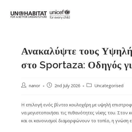
Ανακαλύψτε τους Υψηλή
στο Sportaza: Οδηγός γ
nanor
2nd July 2026
Uncategorised
Η επιλογή ενός βίντεο κουλοχέρη με υψηλή επιστροφή
να μεγιστοποιήσει τις πιθανότητες νίκης του. Στον κ
και οι κανονισμοί διαμορφώνουν το τοπίο, η γνώση 