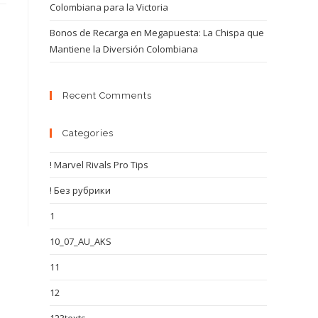
Colombiana para la Victoria
Bonos de Recarga en Megapuesta: La Chispa que
Mantiene la Diversión Colombiana
Recent Comments
Categories
! Marvel Rivals Pro Tips
! Без рубрики
1
10_07_AU_AKS
11
12