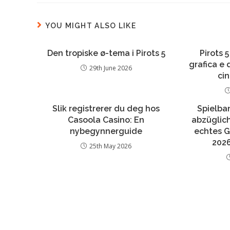
YOU MIGHT ALSO LIKE
Den tropiske ø-tema i Pirots 5
Pirots 5
grafica e
29th June 2026
ci
Slik registrerer du deg hos
Spielba
Casoola Casino: En
abzüglich
nybegynnerguide
echtes G
2026
25th May 2026