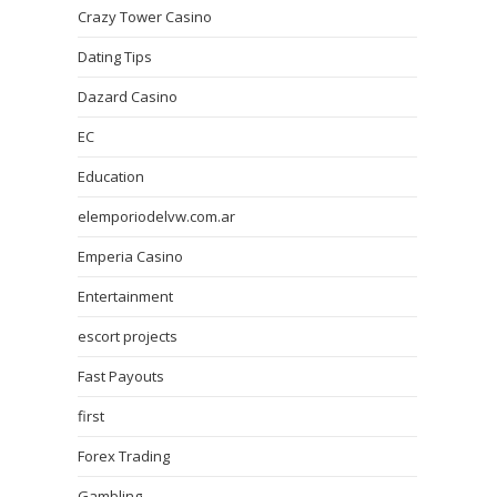
Crazy Tower Сasino
Dating Tips
Dazard Casino
EC
Education
elemporiodelvw.com.ar
Emperia Casino
Entertainment
escort projects
Fast Payouts
first
Forex Trading
Gambling