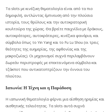
Τα slots με κινέζικη θεματολογία είναι από τα πιο
δημοφιλή, αντλώντας έμπνευση από την πλούσια
ιστορία, τους θρύλους και την αυτοκρατορική
κουλτούρα της χώρας. Θα βρείτε παιχνίδια με δράκους,
αυτοκράτορες, αυτοκράτειρες, κινέζικα φανάρια, και
σύμβολα όπως το Yin Yang και το Fu Lu Shou (οι τρεις
θεότητες της ευημερίας, της αφθονίας και της
μακροζωίας). Οι μηχανισμοί συχνά περιλαμβάνουν
δωρεάν περιστροφές με επεκτεινόμενα σύμβολα και
τζάκποτ που αντικατοπτρίζουν την έννοια του
πλούτου.
Ιαπωνία: Η Τέχνη και η Παράδοση
Η ιαπωνική θεματολογία φέρνει μια αίσθηση ηρεμίας και
αισθητικής τελειότητας. Τα slots αυτά συχνά