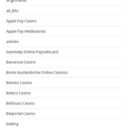
ai-girlfriend
all_BAz
Apple Pay Casino
Apple Pay Nettikasinot
articles
Automaty Online Paysafecard
Bananzia Casino
Beste Ausländische Online Casinos
Betcleo Casino
Betero Casino
Betfouru Casino
Betportal Casino
betting