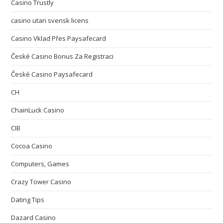
Casino Trustly
casino utan svensk licens
Casino Vklad Přes Paysafecard
České Casino Bonus Za Registraci
České Casino Paysafecard
CH
ChainLuck Casino
CIB
Cocoa Casino
Computers, Games
Crazy Tower Сasino
Dating Tips
Dazard Casino