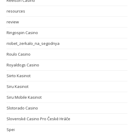
Reelson Casino
resources
review
Ringospin Casino
riobet_zerkalo_na_segodnya
Roulo Casino
Royaldogs Casino
Siirto Kasinot
Siru Kasinot
Siru Mobile Kasinot
Slotorado Casino
Slovenské Casino Pro České Hráče
Spei