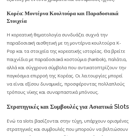
Κορέα: Μοντέρνα Κουλτούρα και Παραδοσιακά
Στοιχεία
Η κορεατική θεματολογία συνδυάζει συχνά την
παραδοσιακή αισθητική με τη μοντέρνα κουλτούρα K-
Pop και τα στοιχεία της κορεατικής ιστορίας. Θα βρείτε
παιχνίδια με παραδοσιακά κοστούμια (hanbok), παλάτια,
αλλά και σύγχρονα σύμβολα που αντικατοπτρίζουν την
παγκόσμια επιρροή της Κορέας. Οι λειτουργίες μπορεί
να είναι εξίσου δυναμικές, προσφέροντας πολλαπλούς
τρόπους νίκης και συναρπαστικά μπόνους.
Στρατηγικές και Συμβουλές για Ασιατικά Slots
Ενώ τα slots βασίζονται στην τύχη, υπάρχουν ορισμένες
στρατηγικές και συμβουλές που μπορούν να βελτιώσουν