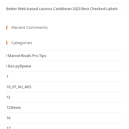
Better Web based casinos Caribbean 2023 Best Checked Labels
Recent Comments
Categories
! Marvel Rivals Pro Tips
! Без рубрики
1
10_07_AU_AKS
12
123texts
16
17