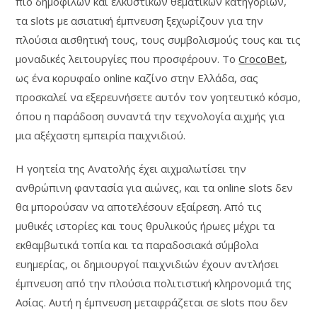
πιο δημοφιλών και ελκυστικών θεματικών κατηγοριών,
τα slots με ασιατική έμπνευση ξεχωρίζουν για την
πλούσια αισθητική τους, τους συμβολισμούς τους και τις
μοναδικές λειτουργίες που προσφέρουν. Το
CrocoBet
,
ως ένα κορυφαίο online καζίνο στην Ελλάδα, σας
προσκαλεί να εξερευνήσετε αυτόν τον γοητευτικό κόσμο,
όπου η παράδοση συναντά την τεχνολογία αιχμής για
μια αξέχαστη εμπειρία παιχνιδιού.
Η γοητεία της Ανατολής έχει αιχμαλωτίσει την
ανθρώπινη φαντασία για αιώνες, και τα online slots δεν
θα μπορούσαν να αποτελέσουν εξαίρεση. Από τις
μυθικές ιστορίες και τους θρυλικούς ήρωες μέχρι τα
εκθαμβωτικά τοπία και τα παραδοσιακά σύμβολα
ευημερίας, οι δημιουργοί παιχνιδιών έχουν αντλήσει
έμπνευση από την πλούσια πολιτιστική κληρονομιά της
Ασίας. Αυτή η έμπνευση μεταφράζεται σε slots που δεν