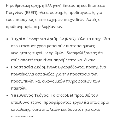
Η ρυθμιστική αρχή, η Ελληνική Επιτροπή και Εποπτεία
Παιγνίων (ΕΕΕΠ), θέτει αυστηρές προδιαγραφές για
τους παρόχους online τυχερών παιχνιδιών. Αυτές οι
προδιαγραφές περιλαμβάνουν:
Τυχαία Γεννήτρια Αριθμών (RNG):
Όλα τα παιχνίδια
στο CrocoBet χρησιμοποιούν πιστοποιημένες
γεννήτριες τυχαίων αριθμών, διασφαλίζοντας ότι
κάθε αποτέλεσμα είναι απρόβλεπτο και δίκαιο.
Προστασία Δεδομένων:
Εφαρμόζονται προηγμένα
πρωτόκολλα ασφαλείας για την προστασία των
προσωπικών και οικονομικών πληροφοριών των
παικτών.
Υπεύθυνος Τζόγος:
Το CrocoBet προωθεί τον
υπεύθυνο τζόγο, προσφέροντας εργαλεία όπως όρια
κατάθεσης, όρια απωλειών και δυνατότητα αυτο-
αποκλεισμού.