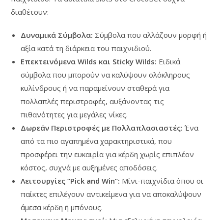
διαθέτουν:
Δυναμικά Σύμβολα:
Σύμβολα που αλλάζουν μορφή ή
αξία κατά τη διάρκεια του παιχνιδιού.
Επεκτεινόμενα Wilds και Sticky Wilds:
Ειδικά
σύμβολα που μπορούν να καλύψουν ολόκληρους
κυλίνδρους ή να παραμείνουν σταθερά για
πολλαπλές περιστροφές, αυξάνοντας τις
πιθανότητες για μεγάλες νίκες.
Δωρεάν Περιστροφές με Πολλαπλασιαστές:
Ένα
από τα πιο αγαπημένα χαρακτηριστικά, που
προσφέρει την ευκαιρία για κέρδη χωρίς επιπλέον
κόστος, συχνά με αυξημένες αποδόσεις.
Λειτουργίες “Pick and Win”:
Μίνι-παιχνίδια όπου οι
παίκτες επιλέγουν αντικείμενα για να αποκαλύψουν
άμεσα κέρδη ή μπόνους.