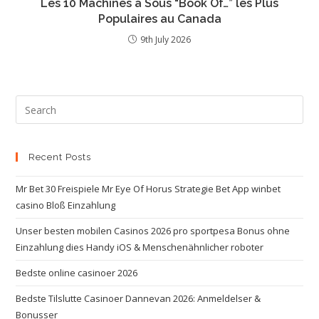
Les 10 Machines à Sous “Book Of…” les Plus
Populaires au Canada
9th July 2026
Recent Posts
Mr Bet 30 Freispiele Mr Eye Of Horus Strategie Bet App winbet
casino Bloß Einzahlung
Unser besten mobilen Casinos 2026 pro sportpesa Bonus ohne
Einzahlung dies Handy iOS & Menschenähnlicher roboter
Bedste online casinoer 2026
Bedste Tilslutte Casinoer Dannevan 2026: Anmeldelser &
Bonusser