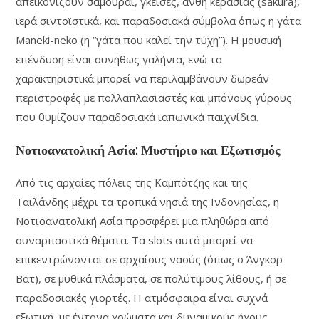
απεικονίζουν σαμουράι, γκέισες, άνθη κερασιάς (sakura),
ιερά σιντοϊστικά, και παραδοσιακά σύμβολα όπως η γάτα
Maneki-neko (η “γάτα που καλεί την τύχη”). Η μουσική
επένδυση είναι συνήθως γαλήνια, ενώ τα
χαρακτηριστικά μπορεί να περιλαμβάνουν δωρεάν
περιστροφές με πολλαπλασιαστές και μπόνους γύρους
που θυμίζουν παραδοσιακά ιαπωνικά παιχνίδια.
Νοτιοανατολική Ασία: Μυστήριο και Εξωτισμός
Από τις αρχαίες πόλεις της Καμπότζης και της
Ταϊλάνδης μέχρι τα τροπικά νησιά της Ινδονησίας, η
Νοτιοανατολική Ασία προσφέρει μια πληθώρα από
συναρπαστικά θέματα. Τα slots αυτά μπορεί να
επικεντρώνονται σε αρχαίους ναούς (όπως ο Άνγκορ
Βατ), σε μυθικά πλάσματα, σε πολύτιμους λίθους, ή σε
παραδοσιακές γιορτές. Η ατμόσφαιρα είναι συχνά
εξωτική, με έντονα χρώματα και δυναμικούς ήχους.