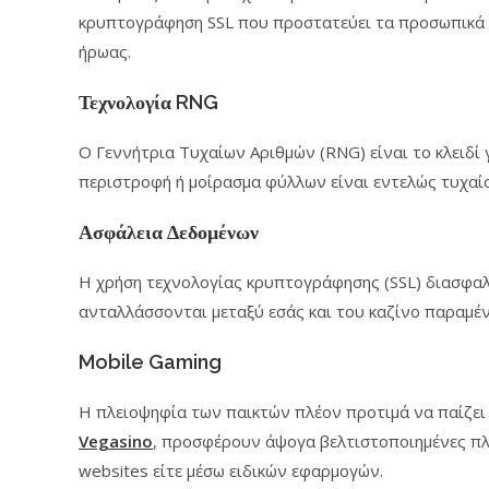
κρυπτογράφηση SSL που προστατεύει τα προσωπικά κα
ήρωας.
Τεχνολογία RNG
Ο Γεννήτρια Τυχαίων Αριθμών (RNG) είναι το κλειδί γ
περιστροφή ή μοίρασμα φύλλων είναι εντελώς τυχαί
Ασφάλεια Δεδομένων
Η χρήση τεχνολογίας κρυπτογράφησης (SSL) διασφαλί
ανταλλάσσονται μεταξύ εσάς και του καζίνο παραμέ
Mobile Gaming
Η πλειοψηφία των παικτών πλέον προτιμά να παίζει α
Vegasino
, προσφέρουν άψογα βελτιστοποιημένες πλα
websites είτε μέσω ειδικών εφαρμογών.