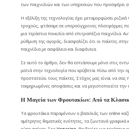
των παιχνιδιών και των υπηρεσιών που προσφέρει σ
Η εξέλιξη της τεχνολογίας έχει μεταμορφώσει ριζικά
τροχούς, φτάσαμε σε υπερσύγχρονες πλατφόρμες που
μια τεράστια ποικιλία από επιτραπέζια παιχνίδια. 
ρύθμιση της αγοράς, διασφαλίζει ότι οι παίκτες σ
παιχνίδια με ασφάλεια και διαφάνεια.
Σε αυτό το άρθρο, δεν θα εστιάσουμε μόνο στις εν
ματιά στην τεχνολογία που κρύβεται πίσω από την ο
προστατεύει τους παίκτες. Στόχος μας είναι να σας
τεκμηριωμένες αποφάσεις και να μεγιστοποιείτε την
Η Μαγεία των Φρουτακίων: Από τα Κλασικ
Τα φρουτάκια παραμένουν ο βασιλιάς των online καζί
αμέτρητες θεματικές ενότητες, τα ζωντανά γραφικά 
τύπο παίκτη. Στο
Vegasino
, θα βρείτε μια τεράστια