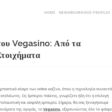
HOME
NEIGHBOURHOOD PROFILES
ου Vegasino: Από τα
Στοιχήματα
ρπαστικό κόσμο των online καζίνο, όπου η τεχνολογία συναντά
 ατελείωτες. Ως έμπειροι παίκτες, γνωρίζετε ήδη ότι η επιλογή
απολαυστική και ασφαλή εμπειρία. Σήμερα, θα σας ξεναγήσουμε
 ονόματα της αγοράς, το
Vegasino
, εξερευνώντας όλο το φάσμ