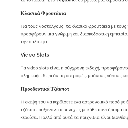
Κλασικά Φρουτάκια
Για τους νοσταλγούς, τα κλασικά φρουτάκια με τους
προσφέρουν μια γνώριμη και διασκεδαστική εμπειρία.
την απλότητα.
Video Slots
Τα video slots είναι η σύγχρονη εκδοχή, προσφέρον
πληρωμής, δωρεάν περιστροφές, μπόνους γύρους και
Προοδευτικά Τζάκποτ
Η σκέψη του να κερδίσετε ένα αστρονομικό ποσό με έ
τζάκποτ αυξάνονται συνεχώς με κάθε ποντάρισμα που
κερδίσει. Πολλά από αυτά τα παιχνίδια είναι διαθέσι