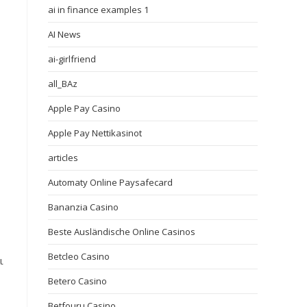
ai in finance examples 1
AI News
ai-girlfriend
all_BAz
Apple Pay Casino
Apple Pay Nettikasinot
articles
Automaty Online Paysafecard
Bananzia Casino
Beste Ausländische Online Casinos
Betcleo Casino
ι
Betero Casino
Betfouru Casino