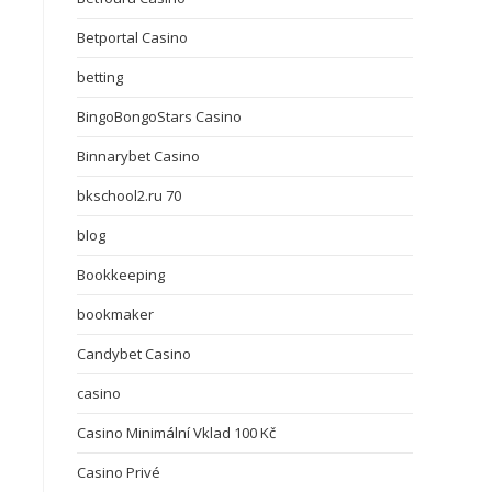
Betportal Casino
betting
BingoBongoStars Casino
Binnarybet Casino
bkschool2.ru 70
blog
Bookkeeping
bookmaker
Candybet Casino
casino
Casino Minimální Vklad 100 Kč
Casino Privé