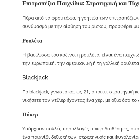
Επιτραπέζια Παιχνίδια: Στρατηγική και Τύχ
Πέρα από τα φρουτάκια, η γοητεία των επιτραπέζιων
συνδυασμό με την αίσθηση του ρίσκου, προσφέρει μια
Ρουλέτα
Η βασίλισσα του καζίνο, η ρουλέτα, είναι ένα παιχν
την ευρωπαϊκή, την αμερικανική ή τη γαλλική ρουλέτα
Blackjack
Το blackjack, γνωστό και ως 21, απαιτεί στρατηγική 
νικήσετε τον ντίλερ έχοντας ένα χέρι με αξία όσο το
Πόκερ
Υπάρχουν πολλές παραλλαγές πόκερ διαθέσιμες, από 
ένα παιχνίδι δεξιοτήτων, στρατηγικής και ψυχολογί