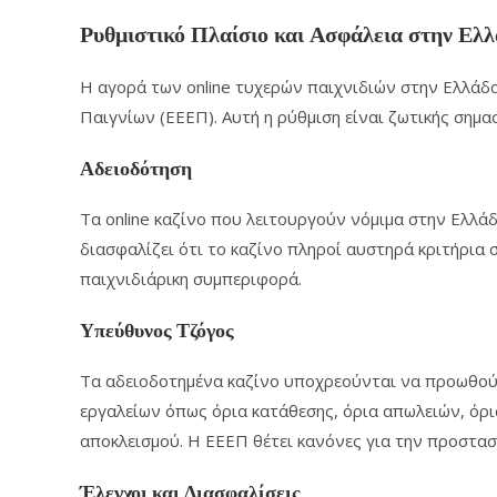
Ρυθμιστικό Πλαίσιο και Ασφάλεια στην Ελ
Η αγορά των online τυχερών παιχνιδιών στην Ελλάδα
Παιγνίων (ΕΕΕΠ). Αυτή η ρύθμιση είναι ζωτικής σημα
Αδειοδότηση
Τα online καζίνο που λειτουργούν νόμιμα στην Ελλάδ
διασφαλίζει ότι το καζίνο πληροί αυστηρά κριτήρια 
παιχνιδιάρικη συμπεριφορά.
Υπεύθυνος Τζόγος
Τα αδειοδοτημένα καζίνο υποχρεούνται να προωθού
εργαλείων όπως όρια κατάθεσης, όρια απωλειών, όρι
αποκλεισμού. Η ΕΕΕΠ θέτει κανόνες για την προστασ
Έλεγχοι και Διασφαλίσεις