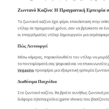
Ζωντανό Καζίνο: Η Πραγματική Εμπειρία σ
Το ζωντανό καζίνο έχει φέρει επανάσταση στην onlin
ντίλερ σε πραγματικό χρόνο, σαν να βρίσκεστε σε ένα
οι επαγγελματίες ντίλερ δημιουργούν μια ατμόσφαιρ
Πώς Λειτουργεί
Μέσω κάμερας, παρακολουθείτε τον ντίλερ να μοιράζ
τα πονταρίσματά σας ψηφιακά και να επικοινωνείτε με
Vegasino
προσφέρει μια εξαιρετική εμπειρία ζωνταν
Διαθέσιμα Παιχνίδια
Στο ζωντανό καζίνο, θα βρείτε συνήθως ζωντανή ρο
διάφορα τηλεπαιχνίδια (game shows) που βασίζονται