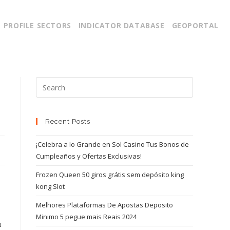
PROFILE SECTORS
INDICATOR DATABASE
GEOPORTAL
Recent Posts
¡Celebra a lo Grande en Sol Casino Tus Bonos de
Cumpleaños y Ofertas Exclusivas!
Frozen Queen 50 giros grátis sem depósito king
kong Slot
Melhores Plataformas De Apostas Deposito
Minimo 5 pegue mais Reais 2024
α